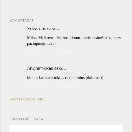
KOMENTARAI
Edvardas sakė…
Mikas Malkovas! čia bus įdomu. įtariu atsineš ir ką nors
pačiupinėjimui :)
kt birž. 03, 11:04:00 popiet
Anonimiškas sakė…
idomu kas daro tokius reklaminius plakatus ))
pn birž. 04, 01:12:00 priešpiet
RAŠYTI KOMENTARĄ
POPULIARŪS ĮRAŠAI