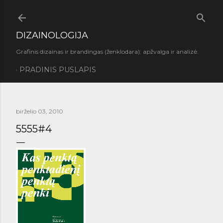
Praleisti ir pereiti prie pagrindinio turinio
DIZAINOLOGIJA
Grafinis dizainas ir brandingas (ženklodara): apžvalga ir analizė.
PRADINIS PUSLAPIS
birželio 03, 2010
5555#4