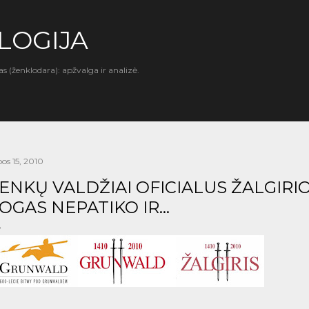
Praleisti ir pereiti prie pagrindinio turinio
LOGIJA
as (ženklodara): apžvalga ir analizė.
pos 15, 2010
ENKŲ VALDŽIAI OFICIALUS ŽALGIRIO
OGAS NEPATIKO IR...