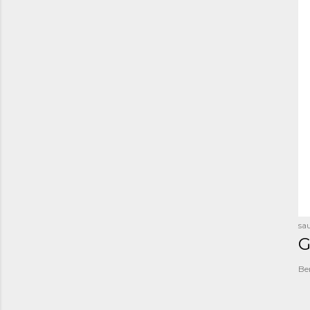
sau
G
Be