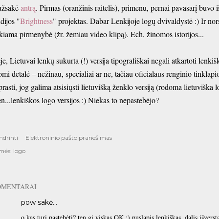
.užsakė
antrą
. Pirmas (oranžinis raitelis), primenu, pernai pavasarį buvo
udijos "
Brightness
" projektas. Dabar Lenkijoje logų dvivaldystė :) Ir no
ikiama pirmenybė (žr. žemiau video klipą). Ech, žinomos istorijos...
je, Lietuvai lenkų sukurta (!) versija tipografiškai negali atkartoti lenkiš
omi detalė – nežinau, specialiai ar ne, tačiau oficialaus renginio tinklap
prasti, jog galima atsisiųsti lietuvišką ženklo versiją (rodoma lietuviška l
en...lenkiškos logo versijos :) Niekas to nepastebėjo?
ndrinti
Elektroninio pašto pranešimas
mės:
logo
OMENTARAI
pow
sakė…
o kas turi pastebėti? ten gi viskas OK :) puslapis lenkiškas, dalis išversta