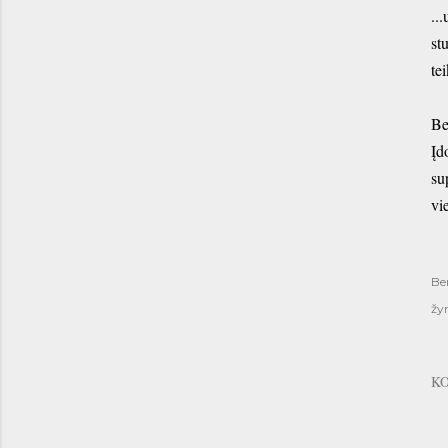
..
st
te
Be
Įd
su
vi
Be
žy
K