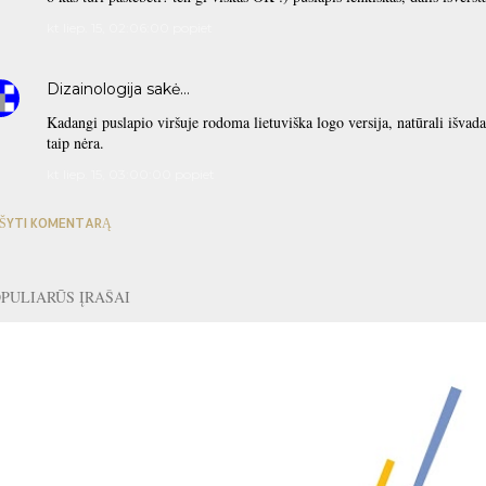
kt liep. 15, 02:06:00 popiet
Dizainologija
sakė…
Kadangi puslapio viršuje rodoma lietuviška logo versija, natūrali išvada,
taip nėra.
kt liep. 15, 03:00:00 popiet
ŠYTI KOMENTARĄ
PULIARŪS ĮRAŠAI