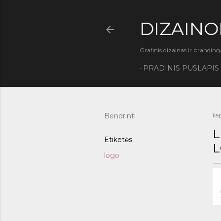
DIZAINO
Grafinis dizainas ir branding
PRADINIS PUSLAPIS
Bendrinti
lie
L
Etiketės
L
logo