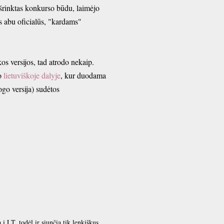
 išrinktas konkurso būdu, laimėjo
rs abu oficialūs, "kardams"
kos versijos, tad atrodo nekaip.
io
lietuviškoje dalyje
, kur duodama
ogo versija) sudėtos
 į LT, todėl ir siunčia tik lenkiškus...