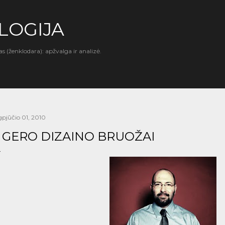
Praleisti ir pereiti prie pagrindinio turinio
LOGIJA
as (ženklodara): apžvalga ir analizė.
gpjūčio 01, 2010
 GERO DIZAINO BRUOŽAI