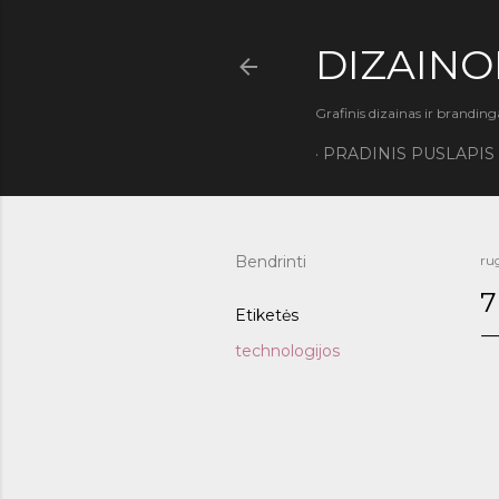
DIZAINO
Grafinis dizainas ir branding
PRADINIS PUSLAPIS
Bendrinti
ru
7
Etiketės
technologijos