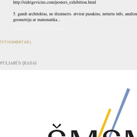
http://eidrigevicius.com/posters_exhibition.html
5. gaudi architektas, ne dizaineris. atvirai pasakius, neturiu info, analiz
geometrija ar matematika...
pr rugp. 02, 05:17:00 popiet
ŠYTI KOMENTARĄ
PULIARŪS ĮRAŠAI