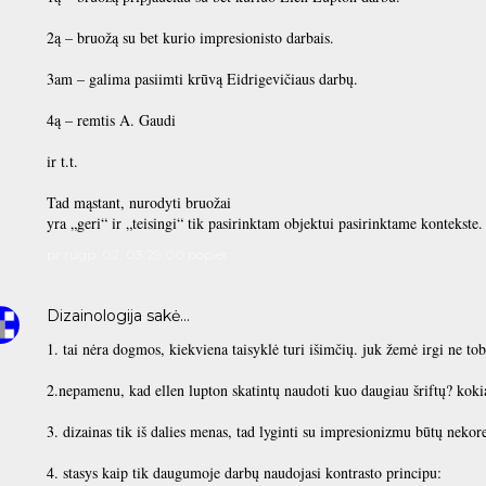
2ą – bruožą su bet kurio impresionisto darbais.
3am – galima pasiimti krūvą Eidrigevičiaus darbų.
4ą – remtis A. Gaudi
ir t.t.
Tad mąstant, nurodyti bruožai
yra „geri“ ir „teisingi“ tik pasirinktam objektui pasirinktame kontekste.
pr rugp. 02, 03:29:00 popiet
Dizainologija
sakė…
1. tai nėra dogmos, kiekviena taisyklė turi išimčių. juk žemė irgi ne tob
2.nepamenu, kad ellen lupton skatintų naudoti kuo daugiau šriftų? koki
3. dizainas tik iš dalies menas, tad lyginti su impresionizmu būtų nekor
4. stasys kaip tik daugumoje darbų naudojasi kontrasto principu: