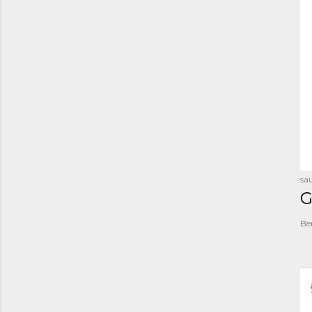
sau
G
Be