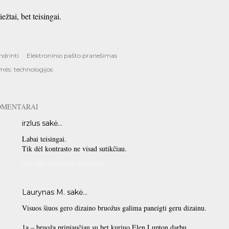
iežtai, bet teisingai.
ndrinti
Elektroninio pašto pranešimas
mės:
technologijos
OMENTARAI
irzlus sakė…
Labai teisingai.
Tik dėl kontrasto ne visad sutikčiau.
sk rugp. 01, 05:02:00 popiet
Laurynas M.
sakė…
Visuos šiuos gero dizaino bruožus galima paneigti geru dizainu.
1ą – bruožą pripjaučiau su bet kuriuo Elen Lupton darbu.