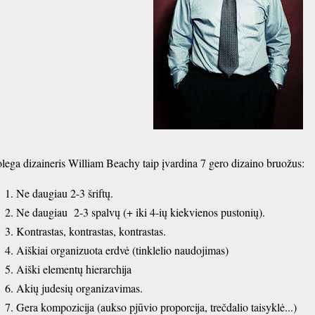
lega dizaineris William Beachy taip įvardina 7 gero dizaino bruožus:
Ne daugiau 2-3 šriftų.
Ne daugiau 2-3 spalvų (+ iki 4-ių kiekvienos pustonių).
Kontrastas, kontrastas, kontrastas.
Aiškiai organizuota erdvė (tinklelio naudojimas)
Aiški elementų hierarchija
Akių judesių organizavimas.
Gera kompozicija (aukso pjūvio proporcija, trečdalio taisyklė...)