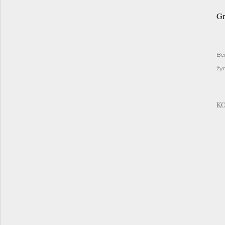
Gr
Be
žy
K