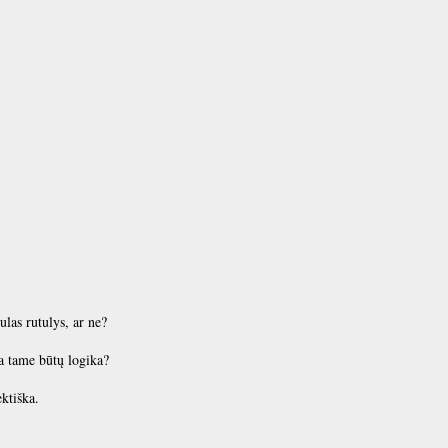
ulas rutulys, ar ne?
a tame būtų logika?
ektiška.