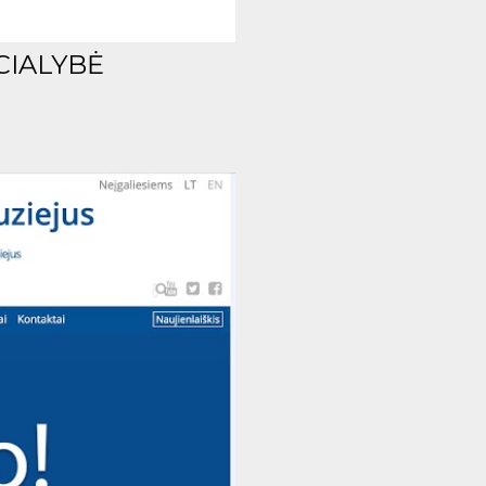
CIALYBĖ