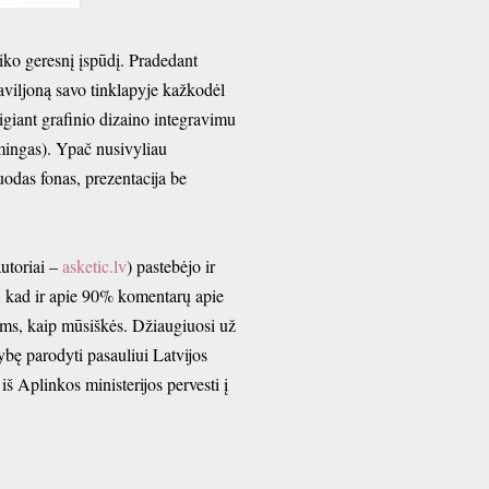
ko geresnį įspūdį. Pradedant
paviljoną savo tinklapyje kažkodėl
giant grafinio dizaino integravimu
mingas). Ypač nusivyliau
juodas fonas, prezentacija be
autoriai –
asketic.lv
) pastebėjo ir
, kad ir apie 90% komentarų apie
lims, kaip mūsiškės. Džiaugiuosi už
ybę parodyti pasauliui Latvijos
iš Aplinkos ministerijos pervesti į