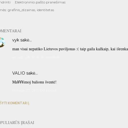
ndrinti
Elektroninio pašto pranešimas
mės:
grafinis_dizainas
identitetas
OMENTARAI
vyk
sakė…
man visai nepatiko Lietuvos paviljonas :( taip gaila kažkaip, kai išrenka
sk rugs. 26, 12:18:00 priešpiet
VALIO sakė…
Ma¥¥¥imoj balionu šventė!
pr rugs. 27, 01:21:00 popiet
ŠYTI KOMENTARĄ
PULIARŪS ĮRAŠAI