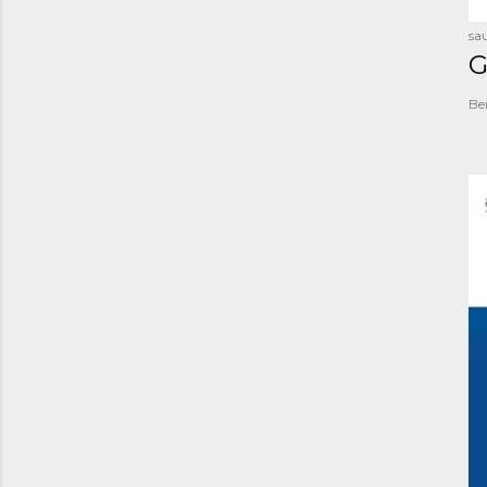
sau
G
Be