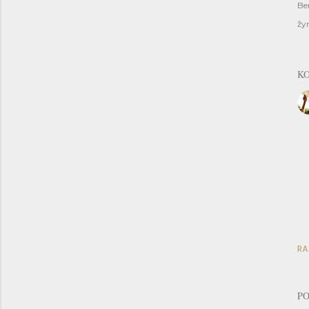
Be
žy
K
RA
PO