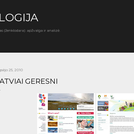
Praleisti ir pereiti prie pagrindinio turinio
LOGIJA
as (ženklodara): apžvalga ir analizė.
gsėjo 25, 2010
ATVIAI GERESNI