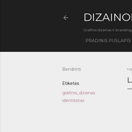
DIZAINO
Grafinis dizainas ir branding
PRADINIS PUSLAPIS
Bendrinti
ru
L
Etiketės
grafinis_dizainas
identitetas