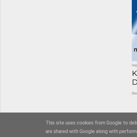
li
K
D
Be
This site uses cookies from Google to deliv
are shared with Google along with perform