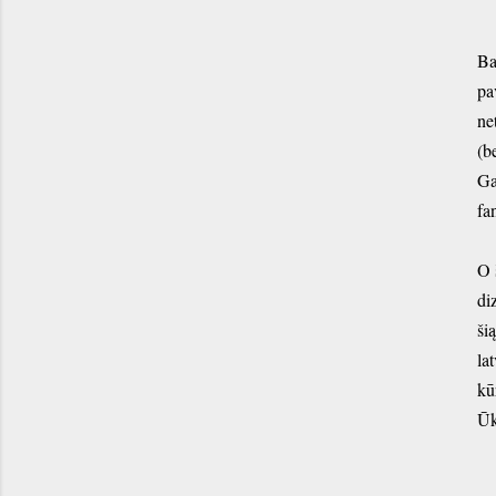
Ba
pa
ne
(b
Ga
fa
O 
di
ši
la
kū
Ūk