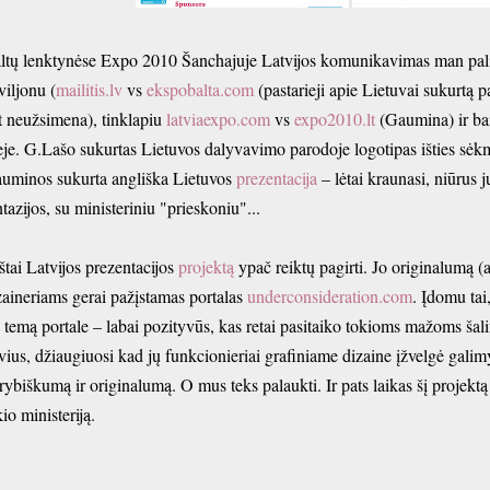
ltų lenktynėse Expo 2010 Šanchajuje Latvijos komunikavimas man pali
viljonu (
mailitis.lv
vs
ekspobalta.com
(pastarieji apie Lietuvai sukurtą 
t neužsimena), tinklapiu
latviaexpo.com
vs
expo2010.lt
(Gaumina) ir bai
eje. G.Lašo sukurtas Lietuvos dalyvavimo parodoje logotipas išties sėk
uminos sukurta angliška Lietuvos
prezentacija
– lėtai kraunasi, niūrus 
ntazijos, su ministeriniu "prieskoniu"...
štai Latvijos prezentacijos
projektą
ypač reiktų pagirti. Jo originalumą (
zaineriams gerai pažįstamas portalas
underconsideration.com
. Įdomu tai
ą temą portale – labai pozityvūs, kas retai pasitaiko tokioms mažoms ša
tvius, džiaugiuosi kad jų funkcionieriai grafiniame dizaine įžvelgė galim
rybiškumą ir originalumą. O mus teks palaukti. Ir pats laikas šį projektą 
io ministeriją.