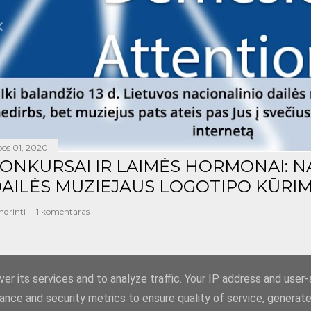
epos 01, 2020
ONKURSAI IR LAIMĖS HORMONAI: N
AILĖS MUZIEJAUS LOGOTIPO KŪRIM
ndrinti
1 komentaras
er its services and to analyze traffic. Your IP address and user
ance and security metrics to ensure quality of service, generat
Teikia „Blogger“