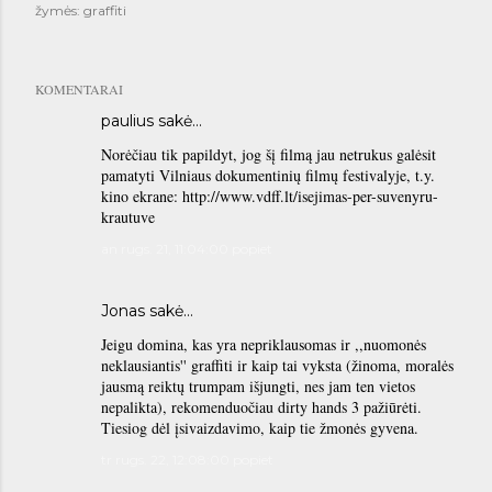
žymės:
graffiti
KOMENTARAI
paulius
sakė…
Norėčiau tik papildyt, jog šį filmą jau netrukus galėsit
pamatyti Vilniaus dokumentinių filmų festivalyje, t.y.
kino ekrane: http://www.vdff.lt/isejimas-per-suvenyru-
krautuve
an rugs. 21, 11:04:00 popiet
Jonas sakė…
Jeigu domina, kas yra nepriklausomas ir ,,nuomonės
neklausiantis'' graffiti ir kaip tai vyksta (žinoma, moralės
jausmą reiktų trumpam išjungti, nes jam ten vietos
nepalikta), rekomenduočiau dirty hands 3 pažiūrėti.
Tiesiog dėl įsivaizdavimo, kaip tie žmonės gyvena.
tr rugs. 22, 12:08:00 popiet