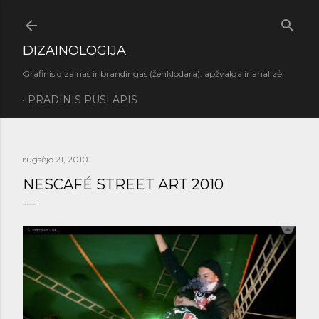
Praleisti ir pereiti prie pagrindinio turinio
DIZAINOLOGIJA
Grafinis dizainas ir brandingas (ženklodara): apžvalga ir analizė.
PRADINIS PUSLAPIS
rugsėjo 21, 2010
NESCAFÉ STREET ART 2010