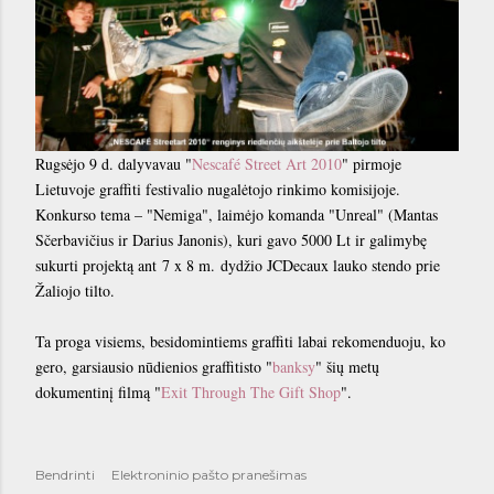
Rugsėjo 9 d. dalyvavau "
Nescafé Street Art 2010
" pirmoje
Lietuvoje graffiti festivalio nugalėtojo rinkimo komisijoje.
Konkurso tema – "Nemiga", laimėjo komanda "Unreal" (
Mantas
Sčerbavičius ir Darius Janonis)
, kuri gavo 5000 Lt ir galimybę
sukurti projektą ant
7 x 8 m.
dydžio JCDecaux lauko stendo prie
Žaliojo tilto.
Ta proga visiems, besidomintiems graffiti labai rekomenduoju, ko
gero, garsiausio nūdienios graffitisto "
banksy
" šių metų
dokumentinį filmą "
Exit Through The Gift Shop
".
Bendrinti
Elektroninio pašto pranešimas