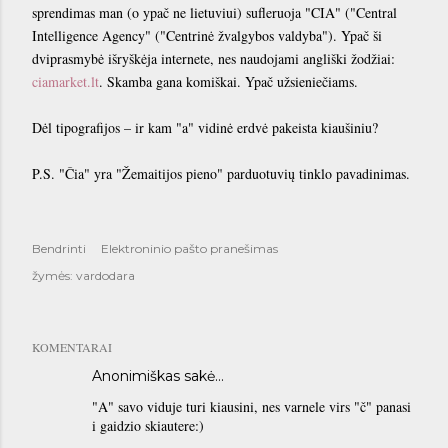
sprendimas man (o ypač ne lietuviui) sufleruoja "CIA" ("Central
Intelligence Agency" ("Centrinė žvalgybos valdyba"). Ypač ši
dviprasmybė išryškėja internete, nes naudojami angliški žodžiai:
ciamarket.lt
. Skamba gana komiškai. Ypač užsieniečiams.
Dėl tipografijos – ir kam "a" vidinė erdvė pakeista kiaušiniu?
P.S. "Čia" yra "Žemaitijos pieno" parduotuvių tinklo pavadinimas.
Bendrinti
Elektroninio pašto pranešimas
žymės:
vardodara
KOMENTARAI
Anonimiškas sakė…
"A" savo viduje turi kiausini, nes varnele virs "č" panasi
i gaidzio skiautere:)