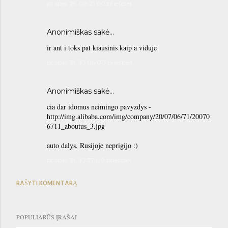
pr spal. 18, 08:21:00 priešpiet
Anonimiškas sakė…
ir ant i toks pat kiausinis kaip a viduje
pr spal. 18, 10:06:00 priešpiet
Anonimiškas sakė…
cia dar idomus neimingo pavyzdys -
http://img.alibaba.com/img/company/20/07/06/71/20070
6711_aboutus_3.jpg
auto dalys, Rusijoje neprigijo :)
pr spal. 18, 10:37:00 priešpiet
RAŠYTI KOMENTARĄ
POPULIARŪS ĮRAŠAI