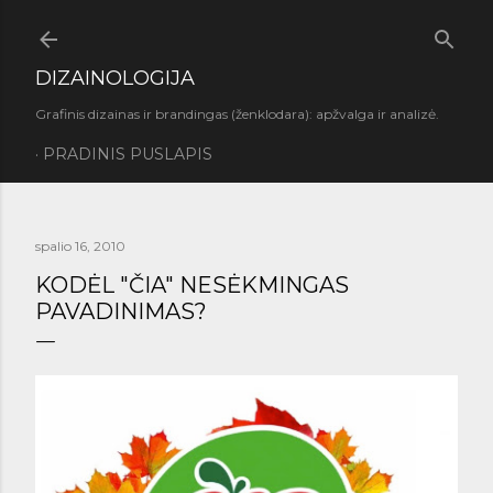
Praleisti ir pereiti prie pagrindinio turinio
DIZAINOLOGIJA
Grafinis dizainas ir brandingas (ženklodara): apžvalga ir analizė.
PRADINIS PUSLAPIS
spalio 16, 2010
KODĖL "ČIA" NESĖKMINGAS
PAVADINIMAS?