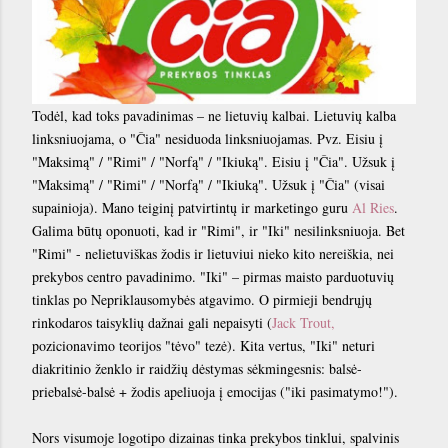
Todėl, kad toks pavadinimas – ne lietuvių kalbai. Lietuvių kalba
linksniuojama, o "Čia" nesiduoda linksniuojamas. Pvz. Eisiu į
"Maksimą" / "Rimi" / "Norfą" / "Ikiuką". Eisiu į "Čia". Užsuk į
"Maksimą" / "Rimi" / "Norfą" / "Ikiuką". Užsuk į "Čia" (visai
supainioja). Mano teiginį patvirtintų ir marketingo guru
Al Ries
.
Galima būtų oponuoti, kad ir "Rimi", ir "Iki" nesilinksniuoja. Bet
"Rimi" - nelietuviškas žodis ir lietuviui nieko kito nereiškia, nei
prekybos centro pavadinimo. "Iki" – pirmas maisto parduotuvių
tinklas po Nepriklausomybės atgavimo. O pirmieji bendrųjų
rinkodaros taisyklių dažnai gali nepaisyti (
Jack Trout,
pozicionavimo teorijos "tėvo" tezė). Kita vertus, "Iki" neturi
diakritinio ženklo ir raidžių dėstymas sėkmingesnis: balsė-
priebalsė-balsė + žodis apeliuoja į emocijas ("iki pasimatymo!").
Nors visumoje logotipo dizainas tinka prekybos tinklui, spalvinis