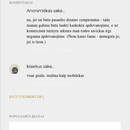
KOMENTARAI
Anonimiškas sakė…
na, jei tai butu pasaulio dizaino cempionatas - tada
manau galima butu laukti kazkokiu apdovanojimu, o uz
komerciniu turnyru sekmes man rodos savickas irgi
negauna apdovanojimu. (Nesu kasio fanas - nemegstu jo,
jei is tiesu.)
tr spal. 13, 04:04:00 popiet
kisielius
sakė…
visai gražu. mašina kaip mobilekas
kt spal. 14, 04:31:00 popiet
RAŠYTI KOMENTARĄ
POPULIARŪS ĮRAŠAI