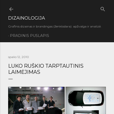
Praleisti ir pereiti prie pagrindinio turinio
DIZAINOLOGIJA
Grafinis dizainas ir brandingas (ženklodara): apžvalga ir analizė.
PRADINIS PUSLAPIS
spalio 12, 2010
LUKO RUŠKIO TARPTAUTINIS
LAIMĖJIMAS