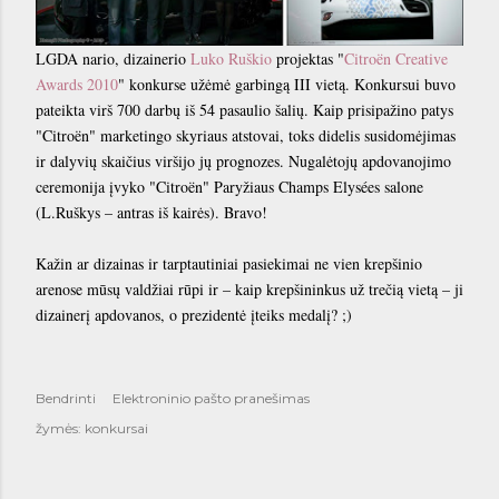
LGDA nario, dizainerio
Luko Ruškio
projektas "
Citroën Creative
Awards 2010
" konkurse užėmė garbingą III vietą. Konkursui buvo
pateikta virš 700 darbų iš 54 pasaulio šalių. Kaip prisipažino patys
"Citroën" marketingo skyriaus atstovai, toks didelis susidomėjimas
ir dalyvių skaičius viršijo jų prognozes. Nugalėtojų apdovanojimo
ceremonija įvyko "Citroën" Paryžiaus Champs Elysées salone
(L.Ruškys – antras iš kairės). Bravo!
Kažin ar dizainas ir tarptautiniai pasiekimai ne vien krepšinio
arenose mūsų valdžiai rūpi ir – kaip krepšininkus už trečią vietą – ji
dizainerį apdovanos, o prezidentė įteiks medalį? ;)
Bendrinti
Elektroninio pašto pranešimas
žymės:
konkursai