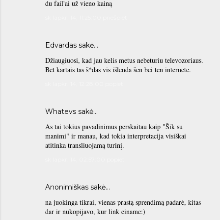
du fail'ai už vieno kainą
sk lapkr. 14, 11:25:00 priešpiet
Edvardas sakė…
Džiaugiuosi, kad jau kelis metus nebeturiu televozoriaus.
Bet kartais tas š*das vis išlenda šen bei ten internete.
sk lapkr. 14, 12:28:00 popiet
Whatevs sakė…
As tai tokius pavadinimus perskaitau kaip "Šik su
manimi" ir manau, kad tokia interpretacija visiškai
atitinka transliuojamą turinį.
sk lapkr. 14, 02:57:00 popiet
Anonimiškas sakė…
na juokinga tikrai, vienas prastą sprendimą padarė, kitas
dar ir nukopijavo, kur link einame:)