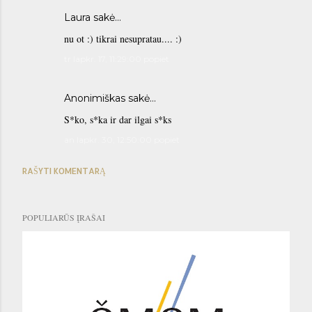
Laura sakė…
nu ot :) tikrai nesupratau.... :)
tr lapkr. 17, 11:29:00 popiet
Anonimiškas sakė…
S*ko, s*ka ir dar ilgai s*ks
an lapkr. 30, 12:50:00 popiet
RAŠYTI KOMENTARĄ
POPULIARŪS ĮRAŠAI