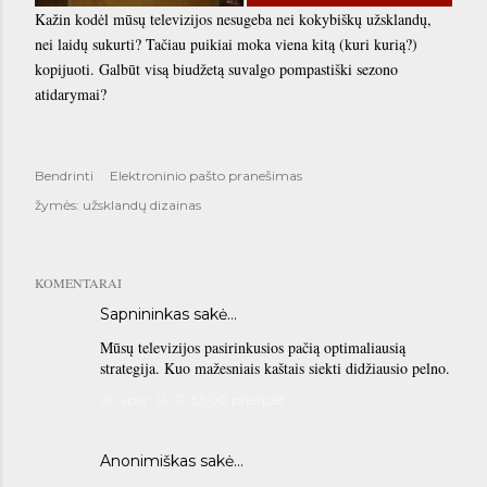
Kažin kodėl mūsų televizijos nesugeba nei kokybiškų užsklandų,
nei laidų sukurti? Tačiau puikiai moka viena kitą (kuri kurią?)
kopijuoti. Galbūt visą biudžetą suvalgo pompastiški sezono
atidarymai?
Bendrinti
Elektroninio pašto pranešimas
žymės:
užsklandų dizainas
KOMENTARAI
Sapnininkas
sakė…
Mūsų televizijos pasirinkusios pačią optimaliausią
strategija. Kuo mažesniais kaštais siekti didžiausio pelno.
sk lapkr. 14, 12:33:00 priešpiet
Anonimiškas sakė…