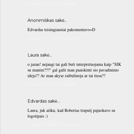
sk lapkr. 14, 07:31:00 popiet
Anonimiškas sakė…
Edvardas teisingiausiai pakomentavo=D
an lapkr. 16, 12:08:00 priešpiet
Laura sakė…
o jazau! nejaugi tai gali buti interpretuojama kaip "SIK
su manim???" gal galit man paaiskinti sio pavadinimo
ideja?? Ar man akyse raibuliuoja ar tai tiesa??
an lapkr. 16, 10:02:00 popiet
Edvardas sakė…
Laura, juk aišku, kad Robertas truputį pajuokavo su
logotipais :)
tr lapkr. 17, 08:12:00 priešpiet