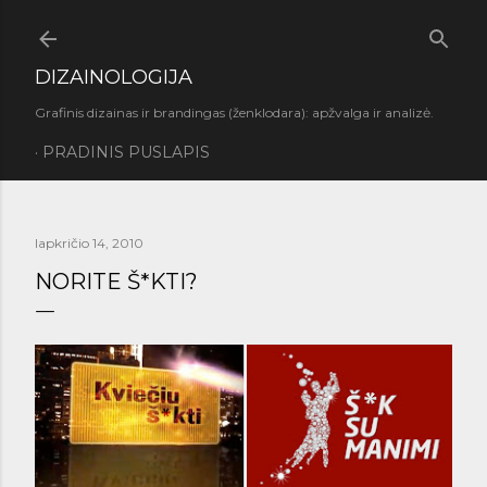
Praleisti ir pereiti prie pagrindinio turinio
DIZAINOLOGIJA
Grafinis dizainas ir brandingas (ženklodara): apžvalga ir analizė.
PRADINIS PUSLAPIS
lapkričio 14, 2010
NORITE Š*KTI?