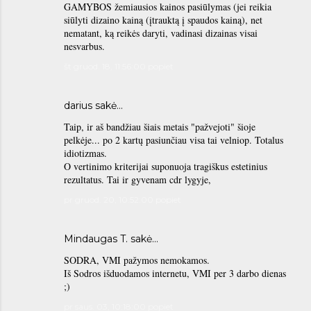
GAMYBOS žemiausios kainos pasiūlymas (jei reikia
siūlyti dizaino kainą (įtrauktą į spaudos kainą), net
nematant, ką reikės daryti, vadinasi dizainas visai
nesvarbus.
št gruod. 18, 11:56:00 popiet
darius sakė…
Taip, ir aš bandžiau šiais metais "pažvejoti" šioje
pelkėje... po 2 kartų pasiunčiau visa tai velniop. Totalus
idiotizmas.
O vertinimo kriterijai suponuoja tragiškus estetinius
rezultatus. Tai ir gyvenam cdr lygyje,
pr gruod. 20, 10:52:00 popiet
Mindaugas T.
sakė…
SODRA, VMI pažymos nemokamos.
Iš Sodros išduodamos internetu, VMI per 3 darbo dienas
;)
pr saus. 03, 10:18:00 popiet