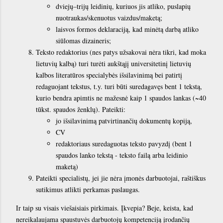
dviejų–trijų leidinių, kuriuos jis atliko, puslapių
nuotraukas/skenuotus vaizdus/maketą;
laisvos formos deklaraciją, kad minėtą darbą atliko
siūlomas dizaineris;
Teksto redaktorius (nes patys užsakovai nėra tikri, kad moka
lietuvių kalbą) turi turėti aukštąjį universitetinį lietuvių
kalbos literatūros specialybės išsilavinimą bei patirtį
redaguojant tekstus, t.y. turi būti suredagavęs bent 1 tekstą,
kurio bendra apimtis ne mažesnė kaip 1 spaudos lankas (~40
tūkst. spaudos ženklų). Pateikti:
jo išsilavinimą patvirtinančių dokumentų kopiją,
CV
redaktoriaus suredaguotas teksto pavyzdį (bent 1
spaudos lanko tekstą - teksto failą arba leidinio
maketą)
Pateikti specialistų, jei jie nėra įmonės darbuotojai, raštiškus
sutikimus atlikti perkamas paslaugas.
Ir taip su visais viešaisiais pirkimais. Įkvepia? Beje, keista, kad
nereikalaujama spaustuvės darbuotojų kompetenciją įrodančių