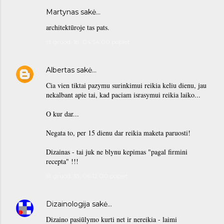
Martynas sakė…
architektūroje tas pats.
št gruod. 18, 04:54:00 popiet
Albertas
sakė…
Cia vien tiktai pazymu surinkimui reikia keliu dienu, jau
nekalbant apie tai, kad paciam israsymui reikia laiko...
O kur dar...
Negata to, per 15 dienu dar reikia maketa paruosti!
Dizainas - tai juk ne blynu kepimas "pagal firmini
recepta" !!!
št gruod. 18, 06:12:00 popiet
Dizainologija
sakė…
Dizaino pasiūlymo kurti net ir nereikia - laimi