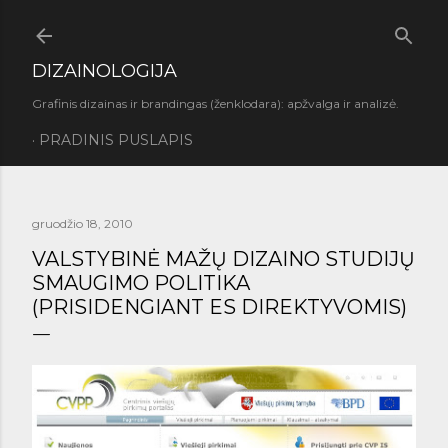
Praleisti ir pereiti prie pagrindinio turinio
DIZAINOLOGIJA
Grafinis dizainas ir brandingas (ženklodara): apžvalga ir analizė.
PRADINIS PUSLAPIS
gruodžio 18, 2010
VALSTYBINĖ MAŽŲ DIZAINO STUDIJŲ
SMAUGIMO POLITIKA
(PRISIDENGIANT ES DIREKTYVOMIS)