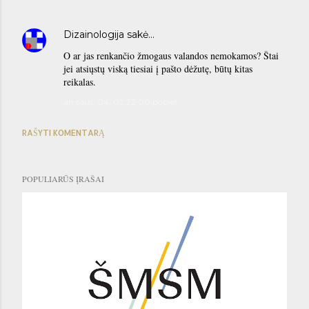
Dizainologija
sakė…
O ar jas renkančio žmogaus valandos nemokamos? Štai
jei atsiųstų viską tiesiai į pašto dėžutę, būtų kitas
reikalas.
an saus. 04, 02:22:00 popiet
RAŠYTI KOMENTARĄ
POPULIARŪS ĮRAŠAI