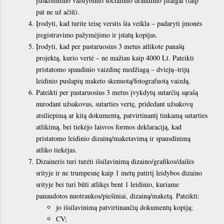
įsiskolinimo valstybinio socialinio draudimo įstaigai (taip
pat ne už ačiū).
Įrodyti, kad turite teisę verstis šia veikla – padaryti įmonės
įregistravimo pažymėjimo ir įstatų kopijas.
Įrodyti, kad per pastaruosius 3 metus atlikote panašų
projektą, kurio vertė – ne mažiau kaip 4000 Lt. Pateikti
pristatomo spaudinio vaizdinę medžiagą – dviejų–trijų
leidinio puslapių maketo skenuotą/fotografuotą vaizdą.
Pateikti per pastaruosius 3 metus įvykdytų sutarčių sąrašą
nurodant užsakovus, sutarties vertę, pridedant užsakovų
atsiliepimą ar kitą dokumentą, patvirtinantį tinkamą sutarties
atlikimą, bei tiekėjo laisvos formos deklaraciją, kad
pristatomo leidinio dizainą/maketavimą ir spausdinimą
atliko tiekėjas.
Dizaineris turi turėti išsilavinimą dizaino/grafikos/dailės
srityje ir ne trumpesnę kaip 1 metų patirtį leidybos dizaino
srityje bei turi būti atlikęs bent 1 leidinio, kuriame
panaudotos nuotraukos/piešiniai, dizainą/maketą. Pateikti:
jo išsilavinimą patvirtinančių dokumentų kopiją;
CV;