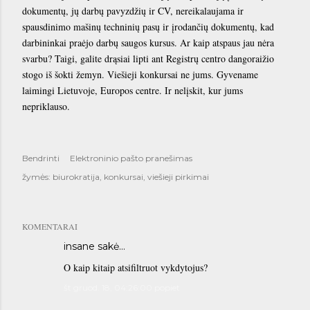
dokumentų, jų darbų pavyzdžių ir CV, nereikalaujama ir
spausdinimo mašinų techninių pasų ir įrodančių dokumentų, kad
darbininkai praėjo darbų saugos kursus. Ar kaip atspaus jau nėra
svarbu? Taigi, galite drąsiai lipti ant Registrų centro dangoraižio
stogo iš šokti žemyn. Viešieji konkursai ne jums. Gyvename
laimingi Lietuvoje, Europos centre. Ir nelįskit, kur jums
nepriklauso.
Bendrinti
Elektroninio pašto pranešimas
žymės:
biurokratija
konkursai
viešieji pirkimai
KOMENTARAI
insane sakė…
O kaip kitaip atsifiltruot vykdytojus?
št gruod. 18, 04:26:00 popiet