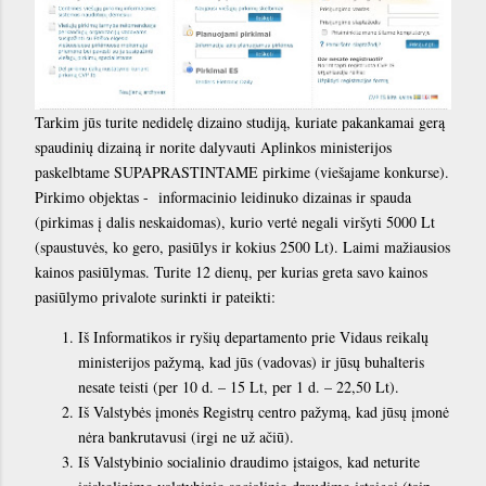
Tarkim jūs turite nedidelę dizaino studiją, kuriate pakankamai gerą
spaudinių dizainą ir norite dalyvauti Aplinkos ministerijos
paskelbtame SUPAPRASTINTAME pirkime (viešajame konkurse).
Pirkimo objektas - informacinio leidinuko dizainas ir spauda
(pirkimas į dalis neskaidomas), kurio vertė negali viršyti 5000 Lt
(spaustuvės, ko gero, pasiūlys ir kokius 2500 Lt). Laimi mažiausios
kainos pasiūlymas. Turite 12 dienų, per kurias greta savo kainos
pasiūlymo privalote surinkti ir pateikti:
Iš Informatikos ir ryšių departamento prie Vidaus reikalų
ministerijos pažymą, kad jūs (vadovas) ir jūsų buhalteris
nesate teisti (per 10 d. – 15 Lt, per 1 d. – 22,50 Lt).
Iš Valstybės įmonės Registrų centro pažymą, kad jūsų įmonė
nėra bankrutavusi (irgi ne už ačiū).
Iš Valstybinio socialinio draudimo įstaigos, kad neturite