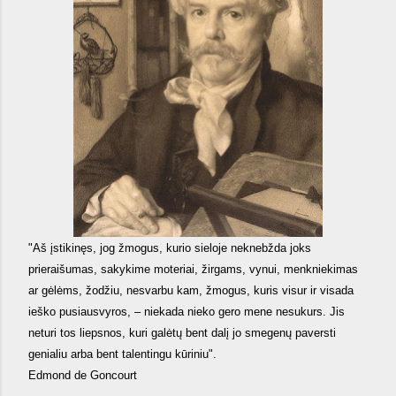
"Aš
įstikinęs, jog žmogus, kurio sieloje neknebžda joks
prieraišumas, sakykime moteriai, žirgams, vynui, menkniekimas
ar gėlėms, žodžiu, nesvarbu kam, žmogus, kuris visur ir visada
ieško pusiausvyros, – niekada nieko gero mene nesukurs. Jis
neturi tos liepsnos, kuri galėtų bent dalį jo smegenų paversti
genialiu arba bent talentingu kūriniu".
Edmond de Goncourt