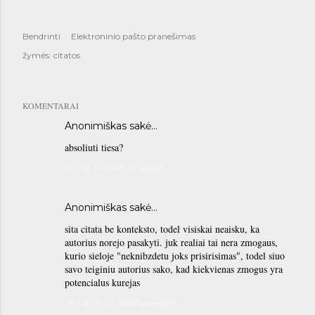
Bendrinti
Elektroninio pašto pranešimas
žymės:
citatos
KOMENTARAI
Anonimiškas sakė…
absoliuti tiesa?
pr vas. 14, 11:57:00 popiet
Anonimiškas sakė…
sita citata be konteksto, todel visiskai neaisku, ka
autorius norejo pasakyti. juk realiai tai nera zmogaus,
kurio sieloje "neknibzdetu joks prisirisimas", todel siuo
savo teiginiu autorius sako, kad kiekvienas zmogus yra
potencialus kurejas
an vas. 15, 12:25:00 priešpiet