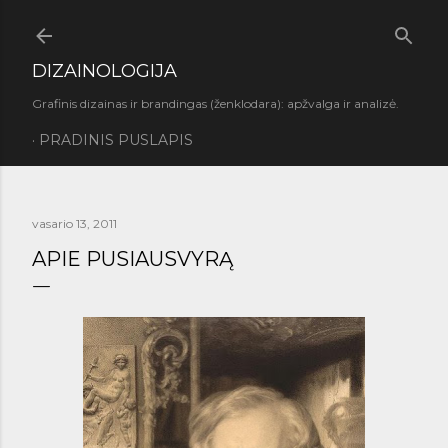
Praleisti ir pereiti prie pagrindinio turinio
DIZAINOLOGIJA
Grafinis dizainas ir brandingas (ženklodara): apžvalga ir analizė.
PRADINIS PUSLAPIS
vasario 13, 2011
APIE PUSIAUSVYRĄ