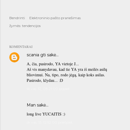
Bendrinti
Elektroninio pašto pranešimas
žymės:
tendencijos
KOMENTARAI
scania gti
sakė…
A, čia, pasirodo, YA vietoje J...
Aš vis manydavau, kad tie YA yra iš meilės asilų
bliovimui. Na, tipo, rodo jėgą, kaip koks asilas.
Pasirodo, klydau... :D
št vas. 12, 08:21:00 popiet
Man sakė…
long live YUCAITIS :)
sk vas. 13, 12:52:00 priešpiet