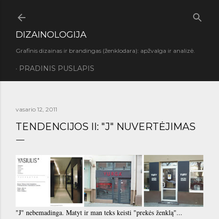
Praleisti ir pereiti prie pagrindinio turinio
DIZAINOLOGIJA
Grafinis dizainas ir brandingas (ženklodara): apžvalga ir analizė.
PRADINIS PUSLAPIS
vasario 12, 2011
TENDENCIJOS II: "J" NUVERTĖJIMAS
"J" nebemadinga. Matyt ir man teks keisti "prekės ženklą"...