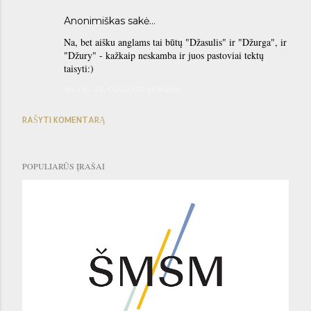
Anonimiškas sakė…
Na, bet aišku anglams tai būtų "Džasulis" ir "Džurga", ir
"Džury" - kažkaip neskamba ir juos pastoviai tektų
taisyti:)
an vas. 22, 02:22:00 priešpiet
RAŠYTI KOMENTARĄ
POPULIARŪS ĮRAŠAI