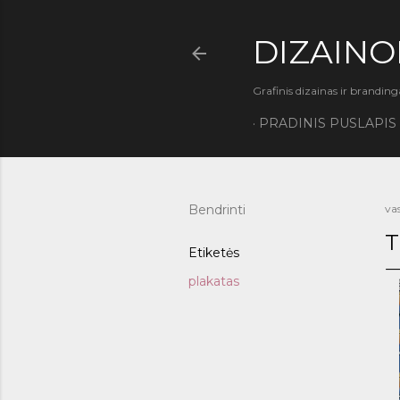
DIZAINO
Grafinis dizainas ir branding
PRADINIS PUSLAPIS
Bendrinti
vas
T
Etiketės
plakatas