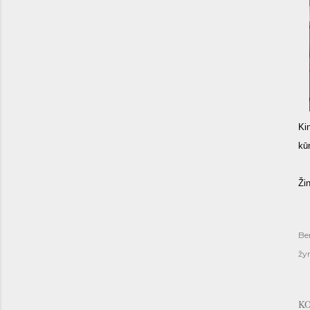
Ki
kū
Žin
Be
žy
K