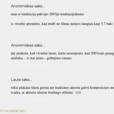
Anonimiškas sakė…
man si tendencija pakvipo 2003ju tendencijiskumu
is virseliu sprendziu, kad imdb sie filmai netures daugiau kaip 5.7 balo
pn vas. 11, 01:04:00 priešpiet
Anonimiškas sakė…
dar pridesiu, kad virseliai tiems, kurie nesusiprato, kad 2003ciais grung
atsilieka... ir stai jiems - gelbejimo ratams
pn vas. 11, 01:06:00 priešpiet
Laura sakė…
tokie plakatai tikrai geriau nei tradicines aktoriu galvu kompozicijos s
tvarka, ar aktoriu siluetai boulingo stiliumi. :))))
št vas. 12, 02:45:00 priešpiet
ŠYTI KOMENTARĄ