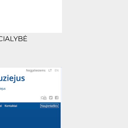
CIALYBĖ