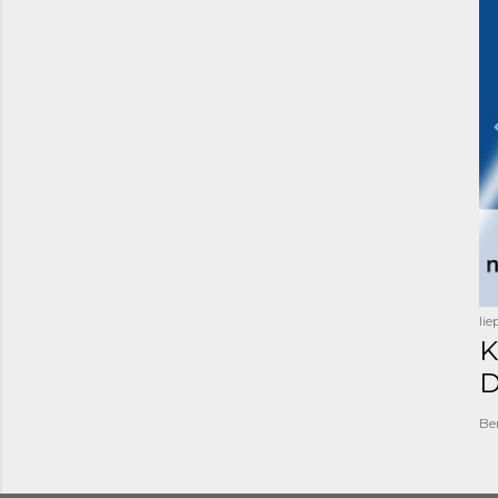
li
K
D
Be