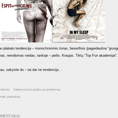
no plakato tendencija – monochrominis tonas, beserifinis (pageidautina "grunge
nas, nerodomas veidas, rankoje – peilis. Kraujas. Tiktų "Top Fun akademijai".
au, sakysite du – tai dar ne tendencija...
ndrinti
Elektroninio pašto pranešimas
mės:
plakatas
OMENTARAI