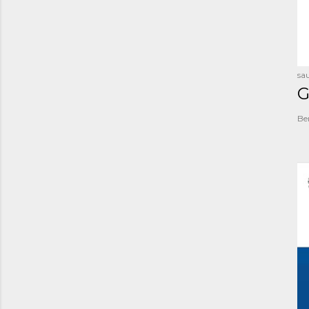
sau
G
Be