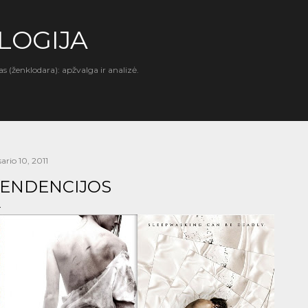
Praleisti ir pereiti prie pagrindinio turinio
LOGIJA
as (ženklodara): apžvalga ir analizė.
ario 10, 2011
ENDENCIJOS