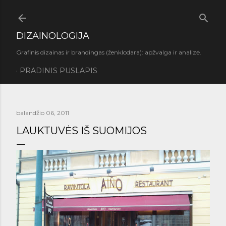
Praleisti ir pereiti prie pagrindinio turinio
DIZAINOLOGIJA
Grafinis dizainas ir brandingas (ženklodara): apžvalga ir analizė.
PRADINIS PUSLAPIS
balandžio 06, 2011
LAUKTUVĖS IŠ SUOMIJOS