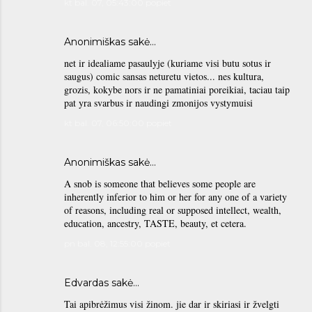
kt bal. 07, 05:43:00 popiet
Anonimiškas sakė…
net ir idealiame pasaulyje (kuriame visi butu sotus ir
saugus) comic sansas neturetu vietos... nes kultura,
grozis, kokybe nors ir ne pamatiniai poreikiai, taciau taip
pat yra svarbus ir naudingi zmonijos vystymuisi
kt bal. 07, 06:50:00 popiet
Anonimiškas sakė…
A snob is someone that believes some people are
inherently inferior to him or her for any one of a variety
of reasons, including real or supposed intellect, wealth,
education, ancestry, TASTE, beauty, et cetera.
pn bal. 08, 12:55:00 popiet
Edvardas sakė…
Tai apibrėžimus visi žinom. jie dar ir skiriasi ir žvelgti