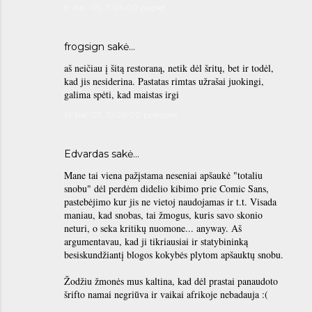
tr bal. 06, 11:06:00 popiet
frogsign
sakė…
aš neičiau į šitą restoraną, netik dėl šritų, bet ir todėl,
kad jis nesiderina. Pastatas rimtas užrašai juokingi,
galima spėti, kad maistas irgi
kt bal. 07, 10:26:00 priešpiet
Edvardas sakė…
Mane tai viena pažįstama neseniai apšaukė "totaliu
snobu" dėl perdėm didelio kibimo prie Comic Sans,
pastebėjimo kur jis ne vietoj naudojamas ir t.t. Visada
maniau, kad snobas, tai žmogus, kuris savo skonio
neturi, o seka kritikų nuomone... anyway. Aš
argumentavau, kad ji tikriausiai ir statybininką
besiskundžiantį blogos kokybės plytom apšauktų snobu.
Žodžiu žmonės mus kaltina, kad dėl prastai panaudoto
šrifto namai negriūva ir vaikai afrikoje nebadauja :(