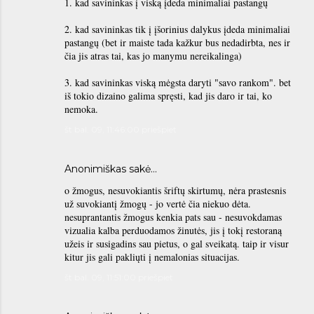
1. kad savininkas į viską įdeda minimaliai pastangų
2. kad savininkas tik į įšorinius dalykus įdeda minimaliai
pastangų (bet ir maiste tada kažkur bus nedadirbta, nes ir
čia jis atras tai, kas jo manymu nereikalinga)
3. kad savininkas viską mėgsta daryti "savo rankom". bet
iš tokio dizaino galima spręsti, kad jis daro ir tai, ko
nemoka.
št bal. 09, 11:46:00 priešpiet
Anonimiškas sakė…
o žmogus, nesuvokiantis šriftų skirtumų, nėra prastesnis
už suvokiantį žmogų - jo vertė čia niekuo dėta.
nesuprantantis žmogus kenkia pats sau - nesuvokdamas
vizualia kalba perduodamos žinutės, jis į tokį restoraną
užeis ir susigadins sau pietus, o gal sveikatą. taip ir visur
kitur jis gali pakliųti į nemalonias situacijas.
št bal. 09, 11:51:00 priešpiet