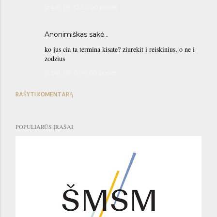
št bal. 09, 12:44:00 popiet
Anonimiškas sakė…
ko jus cia ta termina kisate? ziurekit i reiskinius, o ne i
zodzius
št bal. 09, 01:14:00 popiet
RAŠYTI KOMENTARĄ
POPULIARŪS ĮRAŠAI