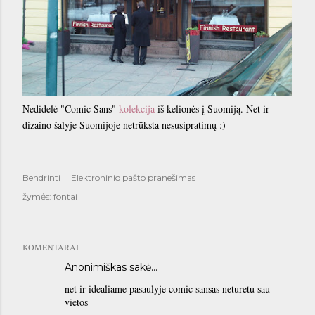
Nedidelė "Comic Sans"
kolekcija
iš kelionės į Suomiją. Net ir
dizaino šalyje Suomijoje netrūksta nesusipratimų :)
Bendrinti
Elektroninio pašto pranešimas
žymės:
fontai
KOMENTARAI
Anonimiškas sakė…
net ir idealiame pasaulyje comic sansas neturetu sau
vietos