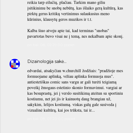
reikia tarp eilučių, plačiau. Tarkim mano giliu
įsitikinimu be snobų nebūtų, kas išlaiko gerą kultūrą, kas
pirktų gerus kritikų vertinimus sulaukusius meno
kūrinius, klausytų geros muzikos ir t.t.
Kalba šiuo atveju apie tai, kad terminas "snobas"
pavartotas buvo visai ne į temą, nes nekalbam apie skonį.
pn bal. 08, 02:29:00 popiet
Dizainologija
sakė…
edvardai, atsakyčiau w.churchill žodžiais: "pradžioje mes
formuojame aplinką, vėliau aplinka formuoja mus".
antiestetiškas comic sans vargu ar gali turėti teigiamą
poveikį žmogaus estetinio skonio formavimui. vargiai ar
kas besuprastų, jei į verslo susitikimą ateitun su sportiniu
kostiumu, net jei jis ir kainuotų daug brangiau už,
sakykim, lelijos kostiumą. viskas galų gale susiveda į
vizualinė kultūrą, kai jos trūksta, tai ir...
pn bal. 08, 07:20:00 popiet