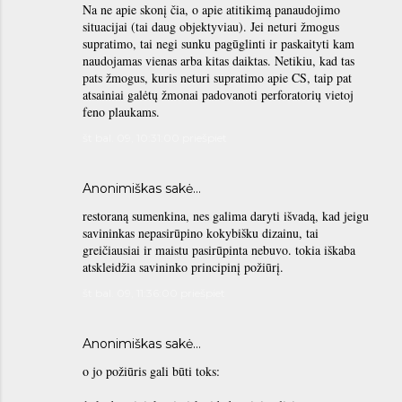
Na ne apie skonį čia, o apie atitikimą panaudojimo
situacijai (tai daug objektyviau). Jei neturi žmogus
supratimo, tai negi sunku pagūglinti ir paskaityti kam
naudojamas vienas arba kitas daiktas. Netikiu, kad tas
pats žmogus, kuris neturi supratimo apie CS, taip pat
atsainiai galėtų žmonai padovanoti perforatorių vietoj
feno plaukams.
št bal. 09, 10:31:00 priešpiet
Anonimiškas sakė…
restoraną sumenkina, nes galima daryti išvadą, kad jeigu
savininkas nepasirūpino kokybišku dizainu, tai
greičiausiai ir maistu pasirūpinta nebuvo. tokia iškaba
atskleidžia savininko principinį požiūrį.
št bal. 09, 11:36:00 priešpiet
Anonimiškas sakė…
o jo požiūris gali būti toks: