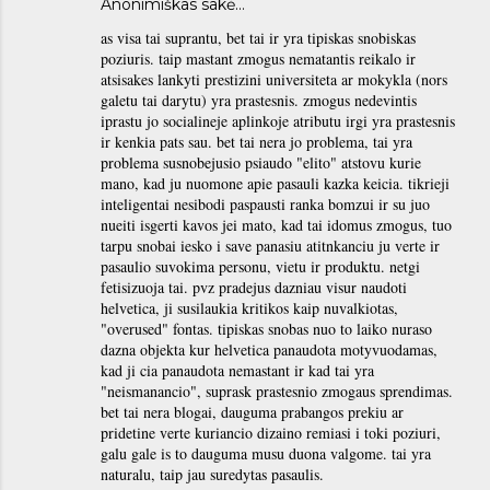
Anonimiškas sakė…
as visa tai suprantu, bet tai ir yra tipiskas snobiskas
poziuris. taip mastant zmogus nematantis reikalo ir
atsisakes lankyti prestizini universiteta ar mokykla (nors
galetu tai darytu) yra prastesnis. zmogus nedevintis
iprastu jo socialineje aplinkoje atributu irgi yra prastesnis
ir kenkia pats sau. bet tai nera jo problema, tai yra
problema susnobejusio psiaudo "elito" atstovu kurie
mano, kad ju nuomone apie pasauli kazka keicia. tikrieji
inteligentai nesibodi paspausti ranka bomzui ir su juo
nueiti isgerti kavos jei mato, kad tai idomus zmogus, tuo
tarpu snobai iesko i save panasiu atitnkanciu ju verte ir
pasaulio suvokima personu, vietu ir produktu. netgi
fetisizuoja tai. pvz pradejus dazniau visur naudoti
helvetica, ji susilaukia kritikos kaip nuvalkiotas,
"overused" fontas. tipiskas snobas nuo to laiko nuraso
dazna objekta kur helvetica panaudota motyvuodamas,
kad ji cia panaudota nemastant ir kad tai yra
"neismanancio", suprask prastesnio zmogaus sprendimas.
bet tai nera blogai, dauguma prabangos prekiu ar
pridetine verte kuriancio dizaino remiasi i toki poziuri,
galu gale is to dauguma musu duona valgome. tai yra
naturalu, taip jau suredytas pasaulis.