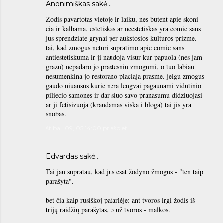
Anonimiškas sakė…
Zodis pavartotas vietoje ir laiku, nes butent apie skoni
cia ir kalbama. estetiskas ar neestetiskas yra comic sans
jus sprendziate grynai per aukstosios kulturos prizme.
tai, kad zmogus neturi supratimo apie comic sans
antiestetiskuma ir ji naudoja visur kur papuola (nes jam
grazu) nepadaro jo prastesniu zmogumi, o tuo labiau
nesumenkina jo restorano placiaja prasme. jeigu zmogus
gaudo niuansus kurie nera lengvai pagaunami vidutinio
piliecio samones ir dar siuo savo pranasumu didziuojasi
ar ji fetisizuoja (kraudamas viska i bloga) tai jis yra
snobas.
št bal. 09, 05:14:00 priešpiet
Edvardas sakė…
Tai jau supratau, kad jūs esat žodyno žmogus - "ten taip
parašyta".
bet čia kaip rusiškoj patarlėje: ant tvoros irgi žodis iš
trijų raidžių parašytas, o už tvoros - malkos.