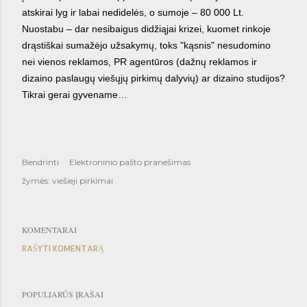
atskirai lyg ir labai nedidelės, o sumoje – 80 000 Lt.
Nuostabu – dar nesibaigus didžiąjai krizei, kuomet rinkoje
drąstiškai sumažėjo užsakymų, toks "kąsnis" nesudomino
nei vienos reklamos, PR agentūros (dažnų reklamos ir
dizaino paslaugų viešųjų pirkimų dalyvių) ar dizaino studijos?
Tikrai gerai gyvename…
Bendrinti
Elektroninio pašto pranešimas
žymės:
viešieji pirkimai
KOMENTARAI
RAŠYTI KOMENTARĄ
POPULIARŪS ĮRAŠAI