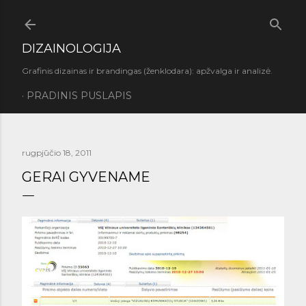
Praleisti ir pereiti prie pagrindinio turinio
DIZAINOLOGIJA
Grafinis dizainas ir brandingas (ženklodara): apžvalga ir analizė.
PRADINIS PUSLAPIS
rugpjūčio 18, 2011
GERAI GYVENAME