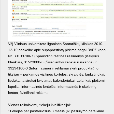
VšĮ Vilniaus universiteto ligoninės Santariškių klinikos 2010-
12-10 paskelbė apie supaprastintą pirkimą pagal BVPŽ kodo
Nr. 30199700-7 (Spausdinti raštinės reikmenys (išskyrus
blankus), 31523000-8 (Šviečiantys ženklai ir iškabos) ir
39294100-0 (Informavimui ir reklamai skirti produktai), o
tiksliau – perkamos vizitinės kortelės, skrajutės, lankstinukai,
lipdukai, atvirukai-kvietimai, kalendoriukai, aplankai, plėšomi
lapeliai, informacinės lentelės, informacinės ir skelbimų
lentos, šviečianti reklama.
Vienas reikalavimų tiekėjų kvalifikacijai:
"Tiekėjas per pastaruosius 3 metus (iki pasiūlymo pateikimo