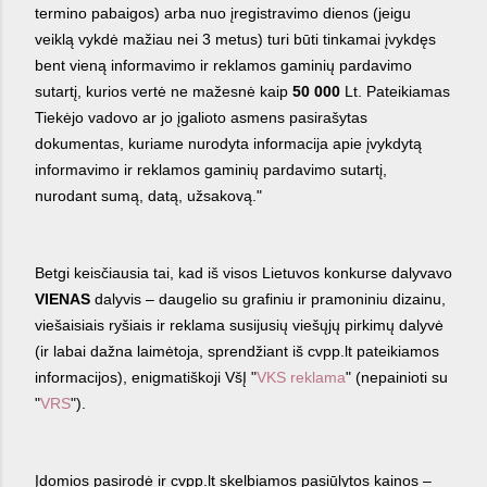
termino pabaigos) arba nuo įregistravimo dienos (jeigu
veiklą vykdė mažiau nei 3 metus) turi būti tinkamai įvykdęs
bent vieną informavimo ir reklamos gaminių pardavimo
sutartį, kurios vertė ne mažesnė kaip
50 000
Lt. Pateikiamas
Tiekėjo vadovo ar jo įgalioto asmens pasirašytas
dokumentas, kuriame nurodyta informacija apie įvykdytą
informavimo ir reklamos gaminių pardavimo sutartį,
nurodant sumą, datą, užsakovą."
Betgi keisčiausia tai, kad iš visos Lietuvos konkurse dalyvavo
VIENAS
dalyvis – daugelio su grafiniu ir pramoniniu dizainu,
viešaisiais ryšiais ir reklama susijusių viešųjų pirkimų dalyvė
(ir labai dažna laimėtoja, sprendžiant iš
cvpp.lt pateikiamos
informacijos
), enigmatiškoji VšĮ "
VKS reklama
" (nepainioti su
"
VRS
").
Įdomios pasirodė ir cvpp.lt skelbiamos pasiūlytos kainos –