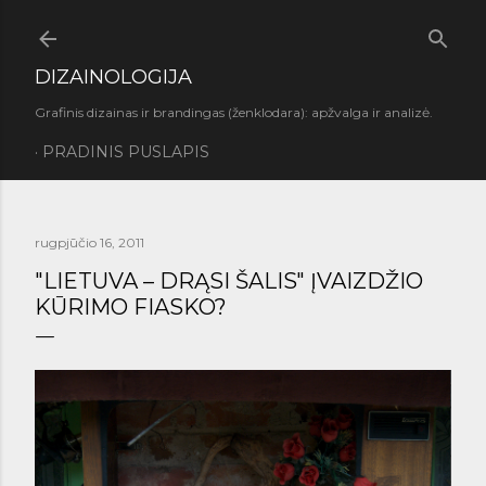
Praleisti ir pereiti prie pagrindinio turinio
DIZAINOLOGIJA
Grafinis dizainas ir brandingas (ženklodara): apžvalga ir analizė.
PRADINIS PUSLAPIS
rugpjūčio 16, 2011
"LIETUVA – DRĄSI ŠALIS" ĮVAIZDŽIO
KŪRIMO FIASKO?