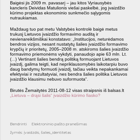
Baigėsi jis 2009 m. pavasarį – jau kitos Vyriausybės
kancleris Deividas Matulionis viešai paskelbė, jog įvaizdžio
kūrimo projektas ekonominio sunkmečio sąlygomis
nutraukiamas.
Maždaug tuo pat metu Valstybės kontrolė baigė metus
trukusį Lietuvos įvaizdžio formavimo auditą ir
nevienareikšmiškai konstatavo: „Institucijos, neturėdamos
bendros vizijos, nesant nustatytų šalies įvaizdžio formavimo
krypčių ir prioritetų, 2005–2008 m. atskiroms šalies įvaizdžio
formavimo priemonėms vykdyti, panaudojo apie 63 mln. Lt.
(...) Vertinant šalies bendrą politiką formuojant Lietuvos
įvaizdį, galima teigti, kad nepriklausomybės laikotarpiu buvo
daug bandymų formuoti įvaizdį, tačiau veikta nepakankamai
efektyviai ir rezultatyviai, nes bendra šalies politika Lietuvos
įvaizdžio klausimu nebuvo suformuota“.
Birutės Žemaitytės 2011-08-12 visas straipsnis iš balsas.lt
„Lietuva – drąsi šalis“ įvaizdžio kūrimo fiasko?
Bendrinti
Elektroninio pašto pranešimas
žymės:
įvaidzdis
šalies_identitetas