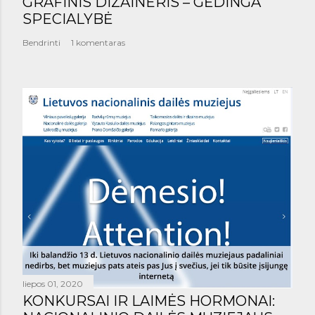
GRAFINIS DIZAINERIS – GĖDINGA
SPECIALYBĖ
Bendrinti
1 komentaras
liepos 01, 2020
KONKURSAI IR LAIMĖS HORMONAI: