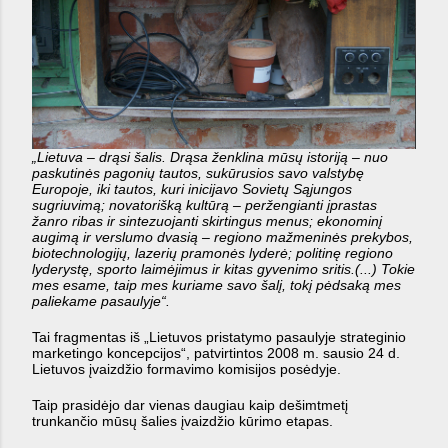
„Lietuva – drąsi šalis. Drąsa ženklina mūsų istoriją – nuo
paskutinės pagonių tautos, sukūrusios savo valstybę
Europoje, iki tautos, kuri inicijavo Sovietų Sąjungos
sugriuvimą; novatorišką kultūrą – peržengianti įprastas
žanro ribas ir sintezuojanti skirtingus menus; ekonominį
augimą ir verslumo dvasią – regiono mažmeninės prekybos,
biotechnologijų, lazerių pramonės lyderė; politinę regiono
lyderystę, sporto laimėjimus ir kitas gyvenimo sritis.(...) Tokie
mes esame, taip mes kuriame savo šalį, tokį pėdsaką mes
paliekame pasaulyje“.
Tai fragmentas iš „Lietuvos pristatymo pasaulyje strateginio
marketingo koncepcijos“, patvirtintos 2008 m. sausio 24 d.
Lietuvos įvaizdžio formavimo komisijos posėdyje.
Taip prasidėjo dar vienas daugiau kaip dešimtmetį
trunkančio mūsų šalies įvaizdžio kūrimo etapas.