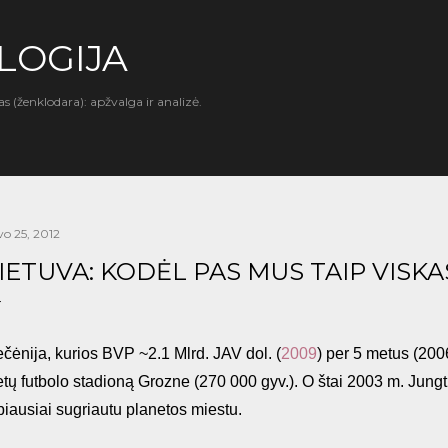
Praleisti ir pereiti prie pagrindinio turinio
LOGIJA
as (ženklodara): apžvalga ir analizė.
vo 25, 2012
IETUVA: KODĖL PAS MUS TAIP VISK
čėnija, kurios BVP ~2.1 Mlrd. JAV dol. (
2009
) per 5 metus (200
etų futbolo stadioną Grozne (270 000 gyv.). O štai 2003 m. Jung
biausiai sugriautu planetos miestu.