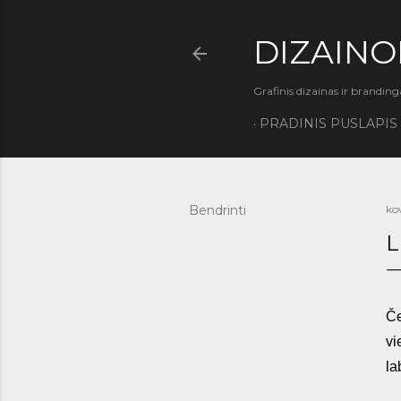
DIZAINO
Grafinis dizainas ir branding
PRADINIS PUSLAPIS
Bendrinti
ko
L
Če
vi
la