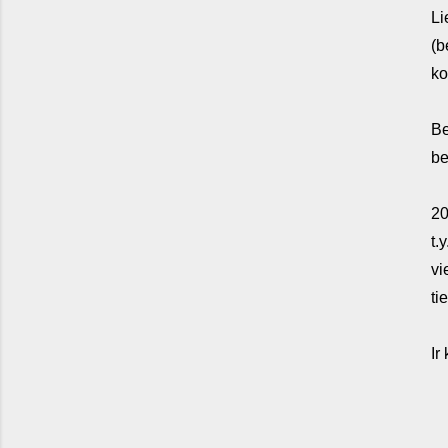
Li
(b
ko
Be
be
20
t.
vi
ti
Ir