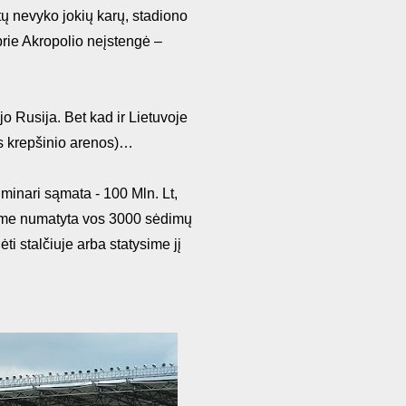
etų nevyko jokių karų, stadiono
 prie Akropolio neįstengė –
o Rusija. Bet kad ir Lietuvoje
os krepšinio arenos)…
iminari sąmata - 100 Mln. Lt,
 jame numatyta vos 3000 sėdimų
ėti stalčiuje arba statysime jį