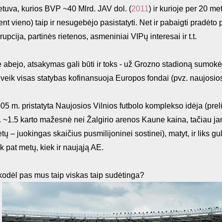
etuva, kurios BVP ~40 Mlrd. JAV dol. (
2011
) ir kurioje per 20 m
ent vieno) taip ir nesugebėjo pasistatyti. Net ir pabaigti pradėto
rupcija, partinės rietenos, asmeniniai VIPų interesai ir t.t.
 abejo, atsakymas gali būti ir toks - už Grozno stadioną sumokėj
veik visas statybas kofinansuoja Europos fondai (pvz. naujosi
05 m. pristatyta Naujosios Vilnios futbolo komplekso idėja (prel
y. ~1.5 karto mažesnė nei Žalgirio arenos Kaune kaina, tačiau
etų – juokingas skaičius pusmilijoninei sostinei), matyt, ir liks gul
ek pat metų, kiek ir naująją AE.
 kodėl pas mus taip viskas taip sudėtinga?