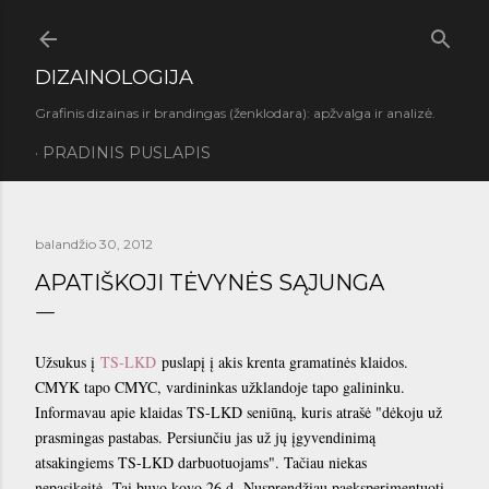
Praleisti ir pereiti prie pagrindinio turinio
DIZAINOLOGIJA
Grafinis dizainas ir brandingas (ženklodara): apžvalga ir analizė.
PRADINIS PUSLAPIS
balandžio 30, 2012
APATIŠKOJI TĖVYNĖS SĄJUNGA
Užsukus į
TS-LKD
puslapį į akis krenta gramatinės klaidos.
CMYK tapo CMYC, vardininkas užklandoje tapo galininku.
Informavau apie klaidas TS-LKD seniūną, kuris atrašė "dėkoju už
prasmingas pastabas. Persiunčiu jas už jų įgyvendinimą
atsakingiems TS-LKD darbuotuojams". Tačiau niekas
nepasikeitė.
Tai buvo kovo 26 d.
Nusprendžiau paeksperimentuoti