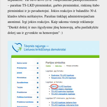
– parašiau TS-LKD pirmininkui, garbės pirmininkui, rinkimų štabo
pirmininkui ir jo pavaduotojui. Jokios reakcijos ir balandžio 30 d.
klaidos tebėra neištaisytos. Parašiau tinklapį administruojančiam
anonimui. Irgi jokios reakcijos. Kaip sakoma vienoje reklamoje
"Duokit dolerį ir mes išgydysime jūsų hemorojų, arba pasilaikykite
dolerį sau ir gyvenkite su hemorojum" :)