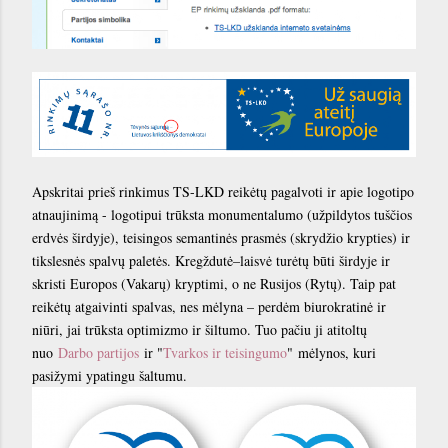
Apskritai prieš rinkimus TS-LKD reikėtų pagalvoti ir apie logotipo
atnaujinimą - logotipui trūksta monumentalumo (užpildytos tuščios
erdvės širdyje), teisingos semantinės prasmės (skrydžio krypties) ir
tikslesnės spalvų paletės. Kregždutė–laisvė turėtų būti širdyje ir
skristi Europos (Vakarų) kryptimi, o ne Rusijos (Rytų). Taip pat
reikėtų atgaivinti spalvas, nes mėlyna – perdėm biurokratinė ir
niūri, jai trūksta optimizmo ir šiltumo. Tuo pačiu ji atitoltų
nuo
Darbo partijos
ir "
Tvarkos ir teisingumo
" mėlynos, kuri
pasižymi ypatingu šaltumu.