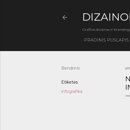
DIZAINO
Grafinis dizainas ir branding
PRADINIS PUSLAPIS
Bendrinti
ge
N
Etiketės
I
infografika