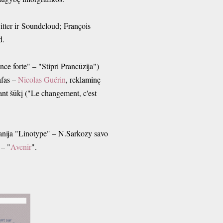
itter ir Soundcloud; François
d.
ce forte" – "Stipri Prancūzija")
afas –
Nicolas Guérin
, reklaminę
tant šūkį ("Le changement, c'est
panija "Linotype" – N.Sarkozy savo
 – "
Avenir
".