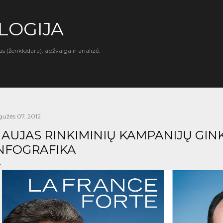
Praleisti ir pereiti prie pagrindinio turinio
LOGIJA
as (ženklodara): apžvalga ir analizė.
gužės 07, 2012
AUJAS RINKIMINIŲ KAMPANIJŲ GINK
NFOGRAFIKA