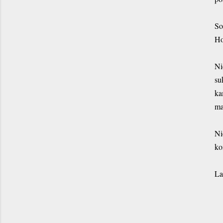
So
Ho
Ni
su
ka
ma
Ni
ko
La