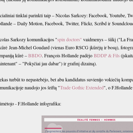
cialiniai tinklai parinkti taip – Nicolas Sarkozy: Facebook, Youtube, Tw
llande – Daily Motion, Facebook, Twitter, Flickr, Scribd ir Soundclou
colas Sarkozy komunikacijos "
spin doctors"
vaidmenys – šūkį ("La Fran
kūrė Jean-Michel Goudard (vienas Euro RSCG įkūrėjų ir bosų), fotogr
mpaniją kūrė –
BBDO
. François Hollande padėjo
BDDP & Fils
(įskai
intenant" – "Pokyčiai jau dabar") ir grafinį dizainą).
ekas turbūt to nepastebėjo, bet abu kandidatus suvienijo vokiečių kom
munikacijoje naudojo jos šriftą "
Trade Gothic Extended
", o F.Hollande
imėtojo - F.Hollande infografika: