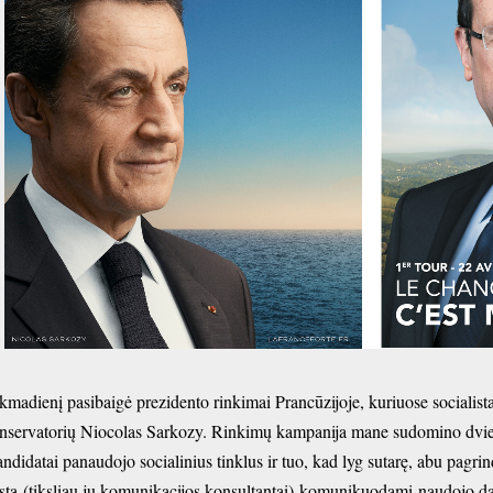
kmadienį pasibaigė prezidento rinkimai Prancūzijoje, kuriuose socialis
nservatorių Niocolas Sarkozy. Rinkimų kampanija mane sudomino dviem
ndidatai panaudojo socialinius tinklus ir tuo, kad lyg sutarę, abu pagrin
stą (tiksliau jų komunikacijos konsultantai) komunikuodami naudojo da