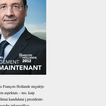
tas François Hollande nugalėjo
 aspektais – tuo, kaip
diniai kandidatai į prezidento
ugybę inforgrafikos.