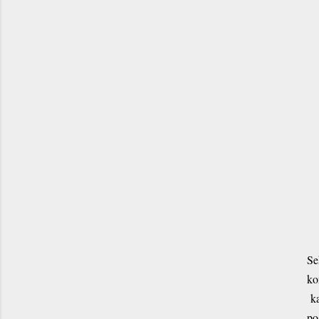
Se
ko
ka
po