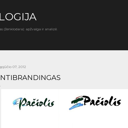
Praleisti ir pereiti prie pagrindinio turinio
LOGIJA
as (ženklodara): apžvalga ir analizė.
gpjūčio 07, 2012
NTIBRANDINGAS