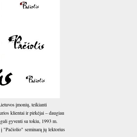
Lietuvos įmonių, teikianti
rios klientai ir pirkėjai – daugiau
gali gyventi su tokiu, 1993 m.
i į "Pačiolio"
seminarą jų
lektorius