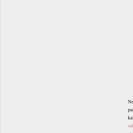
Ne
pa
ka
su