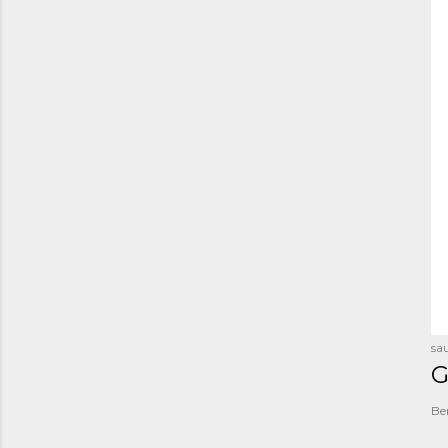
sau
G
Be