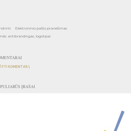
ndrinti
Elektroninio pašto pranešimas
mės:
antibrandingas
logotipai
OMENTARAI
ŠYTI KOMENTARĄ
PULIARŪS ĮRAŠAI