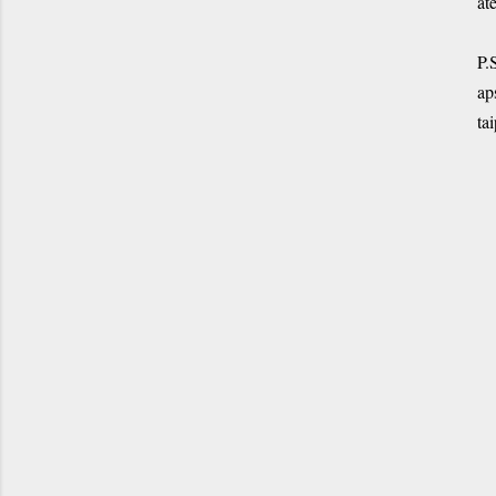
at
P.
ap
tai