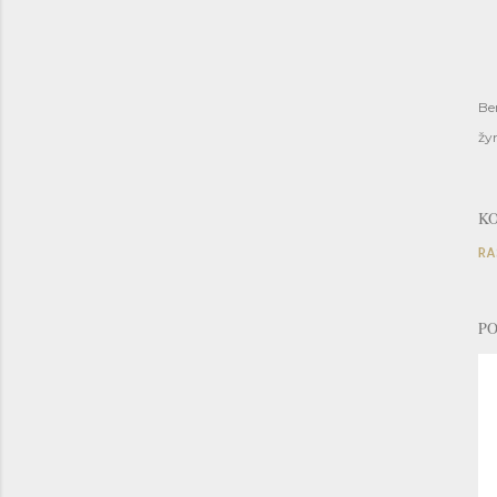
Be
žy
K
RA
PO