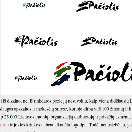
i iš dizaino, nei iš rinkdaros pozicijų nesuvokiu, kaip viena didžiausių 
slaugas apskaitos ir mokesčių srityse, kurioje dirba virš 100 žmonių ir ku
ip 25 000 Lietuvos įmonių, organizacijų darbuotojų ir privačių asmenų, 
kurtu
ir jokios kritikos nebeatlaikančiu logotipu. Todėl nenustebčiau, je