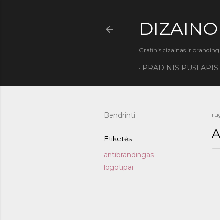
DIZAINO
Grafinis dizainas ir branding
PRADINIS PUSLAPIS
Bendrinti
ru
A
Etiketės
antibrandingas
logotipai