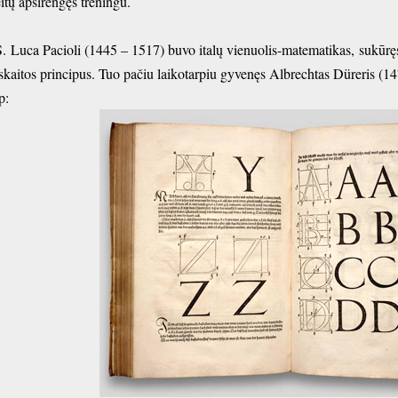
eitų apsirengęs treningu.
S. Luca Pacioli (1445 – 1517) buvo italų vienuolis-matematikas, sukūręs
skaitos principus. Tuo pačiu laikotarpiu gyvenęs Albrechtas Düreris (14
p: