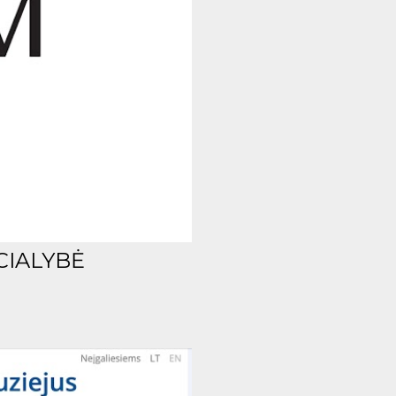
CIALYBĖ