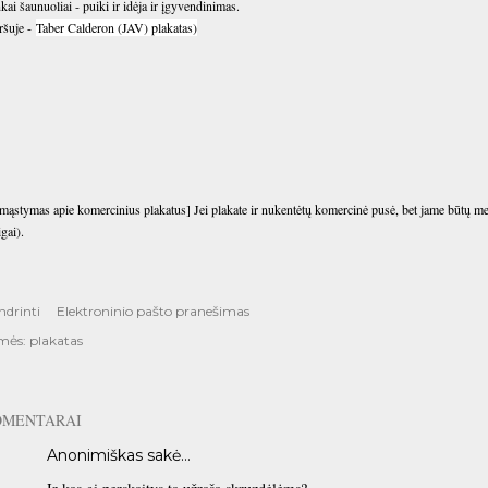
kai šaunuoliai - puiki ir idėja ir įgyvendinimas.
ršuje -
Taber Calderon (JAV) plakatas)
mąstymas apie komercinius plakatus] Jei plakate ir nukentėtų komercinė pusė, bet jame būtų meno,
igai).
ndrinti
Elektroninio pašto pranešimas
mės:
plakatas
OMENTARAI
Anonimiškas sakė…