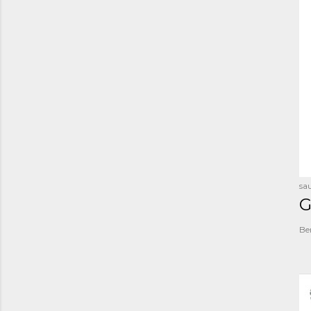
sau
G
Be