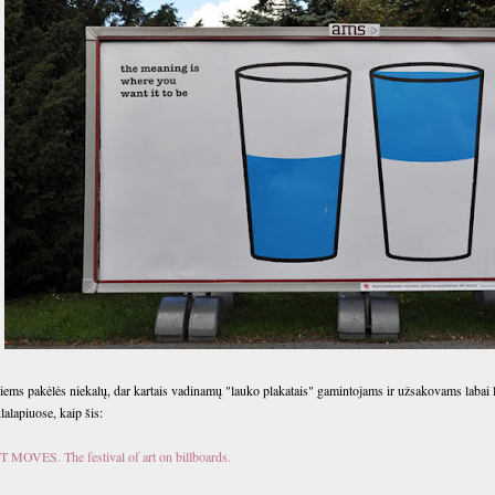
iems pakėlės niekalų, dar kartais vadinamų "lauko plakatais" gamintojams ir užsakovams labai 
klalapiuose, kaip šis:
 MOVES. The festival of art on billboards.