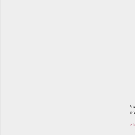
Vis
tin
ART