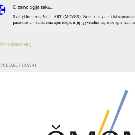
Dizainologija
sakė…
Skaitykite pirmą žodį - ART (MOVES). Nors ir patys pukiai suprantate, 
paaiškinsiu - kalba eina apie idėjas ir jų įgyvendinimą, o ne apie technin
kt lapkr. 01, 09:45:00 popiet
ŠYTI KOMENTARĄ
PULIARŪS ĮRAŠAI