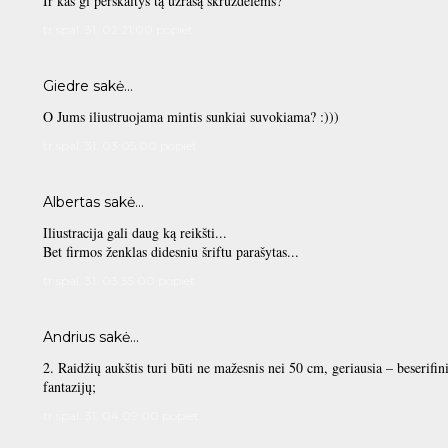
Ir kas gi perskaitys tą užrašą skruzdėlėms?
tr spal. 31, 02:21:00 popiet
Giedre sakė…
O Jums iliustruojama mintis sunkiai suvokiama? :)))
tr spal. 31, 03:05:00 popiet
Albertas sakė…
Iliustracija gali daug ką reikšti...
Bet firmos ženklas didesniu šriftu parašytas...
tr spal. 31, 03:35:00 popiet
Andrius sakė…
2. Raidžių aukštis turi būti ne mažesnis nei 50 cm, geriausia – beserifini
fantazijų;
tr spal. 31, 04:09:00 popiet