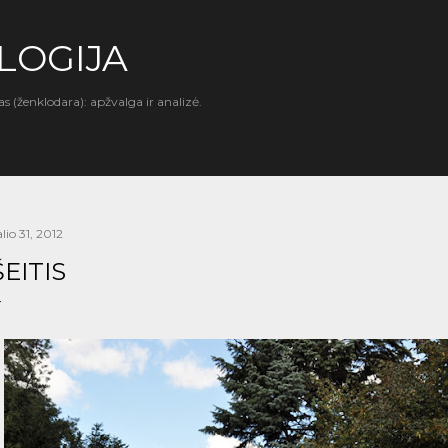
Praleisti ir pereiti prie pagrindinio turinio
LOGIJA
as (ženklodara): apžvalga ir analizė.
lio 31, 2012
ŠEITIS