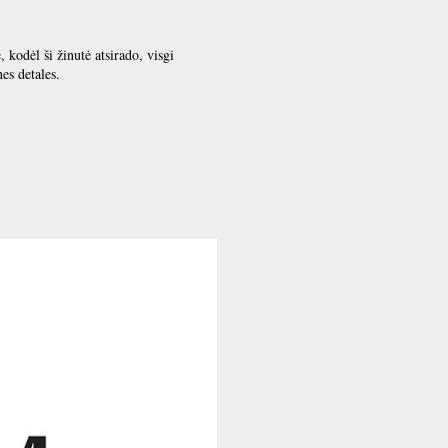
kodėl ši žinutė atsirado, visgi
es detales.