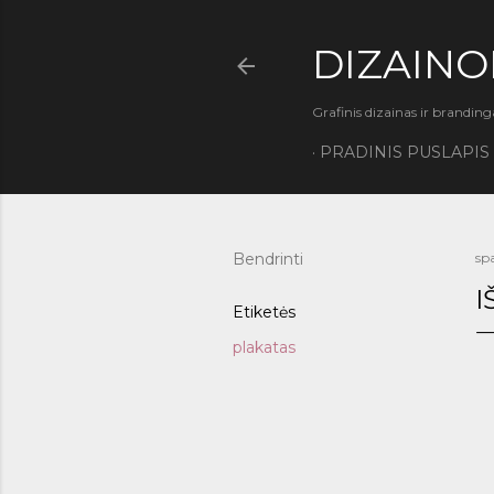
DIZAINO
Grafinis dizainas ir branding
PRADINIS PUSLAPIS
Bendrinti
spa
I
Etiketės
plakatas