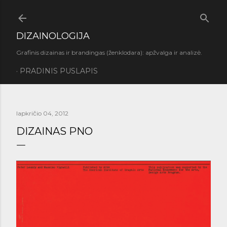
Praleisti ir pereiti prie pagrindinio turinio
DIZAINOLOGIJA
Grafinis dizainas ir brandingas (ženklodara): apžvalga ir analizė.
PRADINIS PUSLAPIS
lapkričio 04, 2012
DIZAINAS PNO