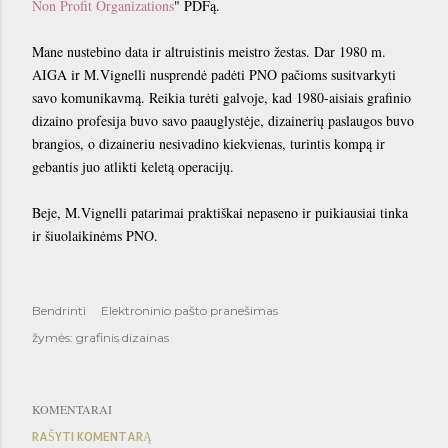
Non Profit Organizations
" PDFą.
Mane nustebino data ir altruistinis meistro žestas. Dar 1980 m.
AIGA ir M.Vignelli nusprendė padėti PNO pačioms susitvarkyti
savo komunikavmą. Reikia turėti galvoje, kad 1980-aisiais grafinio
dizaino profesija buvo savo paauglystėje, dizainerių paslaugos buvo
brangios, o dizaineriu nesivadino kiekvienas, turintis kompą ir
gebantis juo atlikti keletą operacijų.
Beje, M.Vignelli patarimai praktiškai nepaseno ir puikiausiai tinka
ir šiuolaikinėms PNO.
Bendrinti
Elektroninio pašto pranešimas
žymės:
grafinis dizainas
KOMENTARAI
RAŠYTI KOMENTARĄ