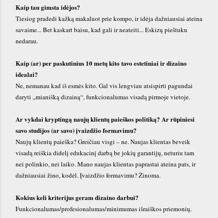
Kaip tau gimsta idėjos?
Tiesiog pradedi kažką makaluot prie kompo, ir idėja dažniausiai ateina
savaime... Bet kaskart baisu, kad gali ir neateiti... Eskizų pieštuku
nedarau.
Kaip (ar) per paskutinius 10 metų kito tavo estetiniai ir dizaino
idealai?
Ne, nemanau kad iš esmės kito. Gal vis lengviau atsispirti pagundai
daryti „mianišką dizainą“, funkcionalumas visadą pirmoje vietoje.
Ar vykdai kryptingą naujų klientų paieškos politiką? Ar rūpiniesi
savo studijos (ar savo) įvaizdžio formavimu?
Naujų klientų paieška? Greičiau visgi – ne. Naujas klientas beveik
visadą reiškia didelį edukacinį darbą be jokių garantijų, neturiu tam
nei polinkio, nei laiko. Mano naujas klientas paprastai ateina pats, ir
dažniausiai žino, kodėl. Įvaizdžio formavimu? Žinoma.
Kokius keli kriterijus geram dizaino darbui?
Funkcionalumas/profesionalumas/minimumas išraiškos priemonių.