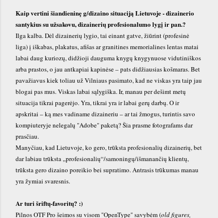
Kaip vertini šiandieninę g/dizaino situaciją Lietuvoje - dizainerio
santykius su užsakovu, dizainerių profesionalumo lygį ir pan.?
Ilga kalba. Dėl dizainerių lygio, tai einant gatve, žiūrint (profesinė
liga) į iškabas, plakatus, afišas ar granitines memorialines lentas matai
labai daug kuriozų, didžioji dauguma knygų knygynuose vidutiniškos
arba prastos, o jau antkapiai kapinėse – pats didžiausias košmaras. Bet
pavažiavus kiek toliau už Vilniaus pasimato, kad ne viskas yra taip jau
blogai pas mus. Viskas labai sąlygiška. Ir, manau per dešimt metų
situacija tikrai pagerėjo. Yra, tikrai yra ir labai gerų darbų. O ir
apskritai – ką mes vadiname dizaineriu – ar tai žmogus, turintis savo
kompiuteryje nelegalų "Adobe
"
paketą? Šia prasme fotografams dar
prasčiau.
Manyčiau, kad Lietuvoje, ko gero, trūksta profesionalių dizainerių, bet
dar labiau trūksta „profesionalių“/samoningų/išmanančių klientų,
tr
ū
ksta gero dizaino poreikio bei supratimo. Antrasis trūkumas manau
yra žymiai svaresnis.
Ar turi šriftų-favoritų? :)
Pilnos OTF Pro šeimos su visom "Open
T
ype" savybėm (
old figures,