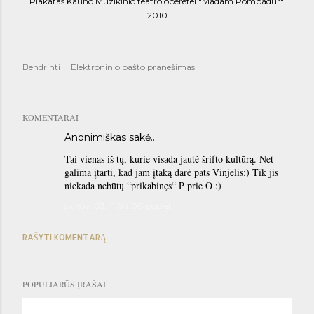
Plakatas Kauno Muzikinio teatro operetei "Madam Pompadur".
2010
Bendrinti
Elektroninio pašto pranešimas
KOMENTARAI
Anonimiškas sakė…
Tai vienas iš tų, kurie visada jautė šrifto kultūrą. Net
galima įtarti, kad jam įtaką darė pats Vinjelis:) Tik jis
niekada nebūtų “prikabinęs“ P prie O :)
sk kov. 03, 11:04:00 popiet
RAŠYTI KOMENTARĄ
POPULIARŪS ĮRAŠAI