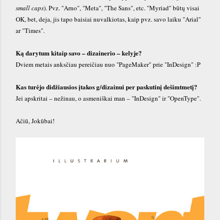
small caps
). Pvz. "Arno", "Meta", "The Sans", etc. "Myriad" būtų visai
OK, bet, deja, jis tapo baisiai nuvalkiotas, kaip pvz.
savo laiku
"Arial"
ar
"
Times".
Ką darytum kitaip savo – dizainerio – kelyje?
Dviem metais anksčiau pereičiau nuo "PageMaker" prie "InDesign" :P
Kas turėjo didžiausios įtakos g/dizainui per paskutinį dešimtmetį?
Jei apskritai
–
nežinau, o asmeniškai man
–
"InDesign" ir "OpenType".
Ačiū, Jokū
bai
!