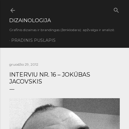
Praleisti ir pereiti prie pagrindinio turinio
DIZAINOLOGIJA
Grafinis dizainas ir brandingas (ženklodara): apžvalga ir analizė.
PRADINIS PUSLAPIS
gruodžio 29, 2012
INTERVIU NR. 16 – JOKŪBAS
JACOVSKIS