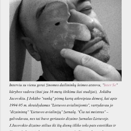
Interviu su vienu gerai žinomos dailininkų šeimos atstovu, "
Inter Se
"
kūrybos vadovu (štai jau 16 metų ištikimu šiai studijai), Jokūbu
Jacovskiu. Į Jokūbo "ranką" pirmą kartą atkreipiau dėmesį, kai apie
1994-95 m. skraidydamas "Lietuvos avialinijomis", vartydavau jo
"dizainintą" "Lietuvos avialinijų" žurnalą. "Čia tai meistras" –
galvodavau, nes tai buvo geriausio
dizaino
žurnalas
Lietuvoje.
J.Jacovskio dizaino stilius
iki šių dienų
išliko toks pats estetiškas ir