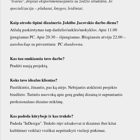
"švarus", drąsiai eksperimentuojantis su žodžio struktūra. Jo
specializacija – plakatai, knygos, leidiniai.
Kaip atrodo tipinė dizainerio Jokūbo Jacovskio darbo diena?
Atžalų paskirstymas tarp darželio/auklės/mokyklos. Apie 11.00
įjungiamas PC. Apie 20.30 – išjungiamas. Blogiausiu atvėju 22.00 –
autobackup
su priverstiniu PC
shutdownu
.
Kas tau sunkiausia tavo darbe?
Pradėti naują projektą.
Koks tavo idealus klientas?
Pasitikintis, žinantis, pas ką atėjo. Nebijantis atskleisti projekto
biudžeto. Turintis nuovoką apie gerą grafinį dizainą ir suprantantis
profesionalaus dizaino reikšmę.
Kas padeda kūryboje ir kas trukdo?
Padeda "InDesign". Trukdo
tūpi
užsakovai ir dizainui (bei kitai
kultūrinei veiklai) visiškai nepritaikyti viešieji pirkimai.