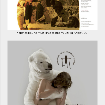
Plakatas Kauno Muzikinio teatro miuziklui "Aida". 2011