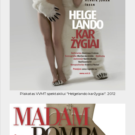
Plakatas VVMT spektakliui "Helgelando karžygiai". 2012