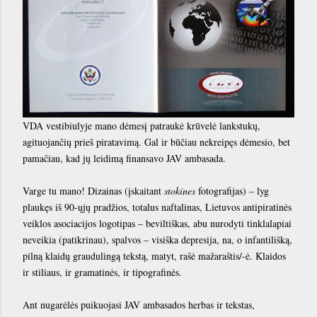
VDA vestibiulyje mano dėmesį patraukė krūvelė lankstukų,
agituojančių prieš piratavimą. Gal ir būčiau nekreipęs dėmesio, bet
pamačiau, kad jų leidimą finansavo JAV ambasada.
Varge tu mano! Dizainas (įskaitant
stokines
fotografijas) – lyg
plaukęs iš 90-ųjų pradžios, totalus naftalinas, Lietuvos antipiratinės
veiklos asociacijos logotipas – beviltiškas, abu nurodyti tinklalapiai
neveikia (patikrinau), spalvos – visiška depresija, na, o infantilišką,
pilną klaidų graudulingą tekstą, matyt, rašė mažaraštis/-ė. Klaidos
ir stiliaus, ir gramatinės, ir tipografinės.
Ant nugarėlės puikuojasi JAV ambasados herbas ir tekstas,