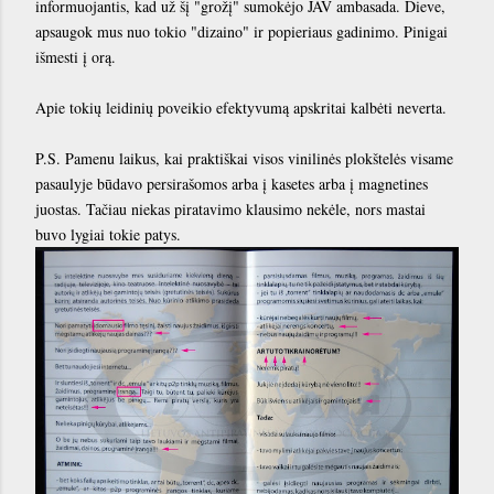
informuojantis, kad už šį "grožį" sumokėjo JAV ambasada. Dieve,
apsaugok mus nuo tokio "dizaino" ir popieriaus gadinimo. Pinigai
išmesti į orą.
Apie tokių leidinių poveikio efektyvumą apskritai kalbėti neverta.
P.S. Pamenu laikus, kai praktiškai visos vinilinės plokštelės visame
pasaulyje būdavo persirašomos arba į kasetes arba į magnetines
juostas. Tačiau niekas piratavimo klausimo nekėle, nors mastai
buvo lygiai tokie patys.