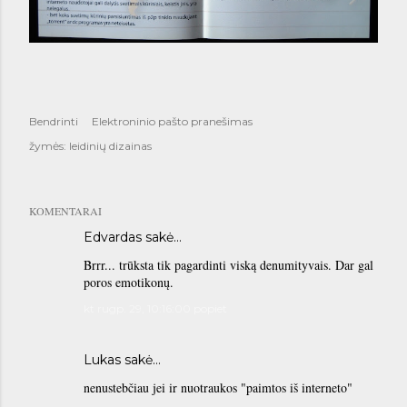
Bendrinti
Elektroninio pašto pranešimas
žymės:
leidinių dizainas
KOMENTARAI
Edvardas
sakė…
Brrr... trūksta tik pagardinti viską denumityvais. Dar gal
poros emotikonų.
kt rugp. 29, 10:16:00 popiet
Lukas sakė…
nenustebčiau jei ir nuotraukos "paimtos iš interneto"