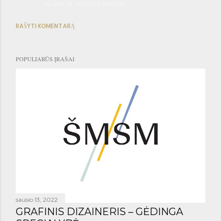
sk spal. 13, 01:27:00 priešpiet
RAŠYTI KOMENTARĄ
POPULIARŪS ĮRAŠAI
sausio 13, 2022
GRAFINIS DIZAINERIS – GĖDINGA