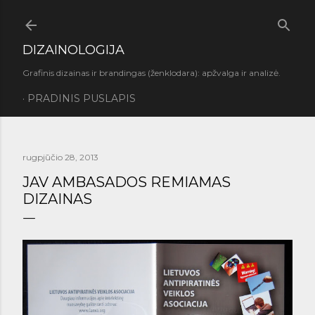
Praleisti ir pereiti prie pagrindinio turinio
DIZAINOLOGIJA
Grafinis dizainas ir brandingas (ženklodara): apžvalga ir analizė.
PRADINIS PUSLAPIS
rugpjūčio 28, 2013
JAV AMBASADOS REMIAMAS
DIZAINAS