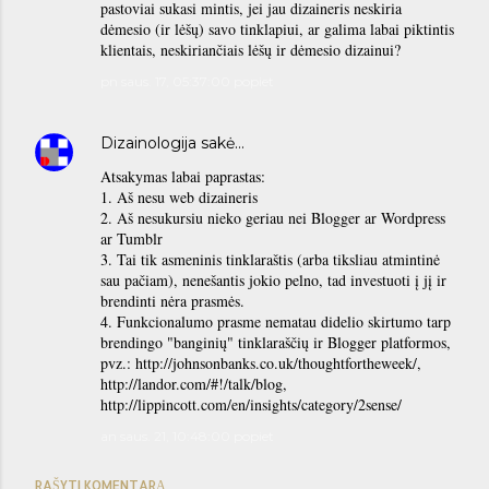
pastoviai sukasi mintis, jei jau dizaineris neskiria
dėmesio (ir lėšų) savo tinklapiui, ar galima labai piktintis
klientais, neskiriančiais lėšų ir dėmesio dizainui?
pn saus. 17, 05:37:00 popiet
Dizainologija
sakė…
Atsakymas labai paprastas:
1. Aš nesu web dizaineris
2. Aš nesukursiu nieko geriau nei Blogger ar Wordpress
ar Tumblr
3. Tai tik asmeninis tinklaraštis (arba tiksliau atmintinė
sau pačiam), nenešantis jokio pelno, tad investuoti į jį ir
brendinti nėra prasmės.
4. Funkcionalumo prasme nematau didelio skirtumo tarp
brendingo "banginių" tinklaraščių ir Blogger platformos,
pvz.: http://johnsonbanks.co.uk/thoughtfortheweek/,
http://landor.com/#!/talk/blog,
http://lippincott.com/en/insights/category/2sense/
an saus. 21, 10:48:00 popiet
RAŠYTI KOMENTARĄ