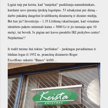
Lygiai taip pat keista, kad "naujokai" pasikliauja namudininkais,
kurdami savo įmonių /prekių logotipus. 53 užsakymai per dieną –
darbo pakaktų daugeliui kvalifikuotų dizainerių ir dizaino studijų.
Bet kur jie? Investicija – 1.35 Lt/dieną (skaičiuojant, kad vizualaus
identiteto paketo minimali kaina ~ 5000 Lt ir jis tarnauja apie 10
metų), tai beveik 3x pigiau nei kavos puodelis IKI prekybos centre!
Neįtikėtina!?
Ir todėl turime štai tokius "perliukus" - juokingas pavadinimas ir
liūdnas logas iš 1952 m. prancūzų dizainerio Roger
Excoffono sukurto "Banco" šrift0…