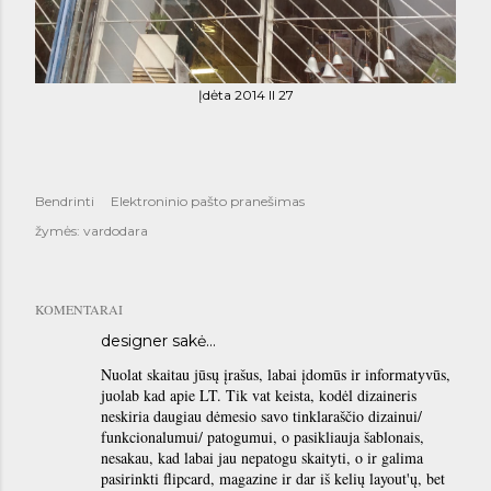
Įdėta 2014 II 27
Bendrinti
Elektroninio pašto pranešimas
žymės:
vardodara
KOMENTARAI
designer
sakė…
Nuolat skaitau jūsų įrašus, labai įdomūs ir informatyvūs,
juolab kad apie LT. Tik vat keista, kodėl dizaineris
neskiria daugiau dėmesio savo tinklaraščio dizainui/
funkcionalumui/ patogumui, o pasikliauja šablonais,
nesakau, kad labai jau nepatogu skaityti, o ir galima
pasirinkti flipcard, magazine ir dar iš kelių layout'ų, bet