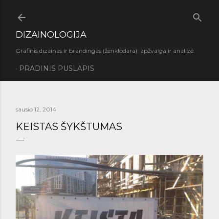
Praleisti ir pereiti prie pagrindinio turinio
DIZAINOLOGIJA
Grafinis dizainas ir brandingas (ženklodara): apžvalga ir analizė.
PRADINIS PUSLAPIS
sausio 12, 2014
KEISTAS ŠYKŠTUMAS