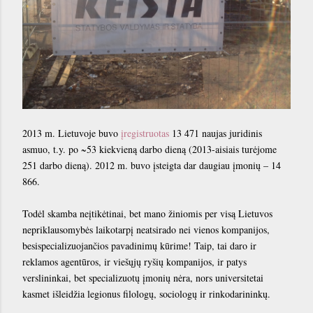
2013 m. Lietuvoje buvo
įregistruotas
13 471 naujas juridinis
asmuo, t.y. po ~53 kiekvieną darbo dieną (2013-aisiais turėjome
251 darbo dieną). 2012 m. buvo įsteigta dar daugiau įmonių – 14
866.
Todėl skamba neįtikėtinai, bet mano žiniomis per visą Lietuvos
nepriklausomybės laikotarpį neatsirado nei vienos kompanijos,
besispecializuojančios pavadinimų kūrime! Taip, tai daro ir
reklamos agentūros, ir viešųjų ryšių kompanijos, ir patys
verslininkai, bet specializuotų įmonių nėra, nors universitetai
kasmet išleidžia legionus filologų, sociologų ir rinkodarininkų.