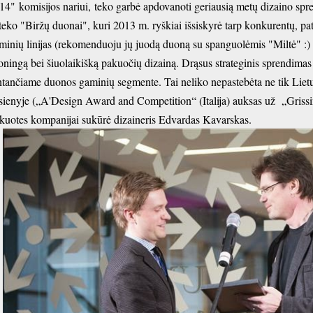
14"
komisijos nariui,
teko garbė apdovanoti geriausią metų dizaino spre
iteko "Biržų duonai", kuri 2013 m. ryškiai išsiskyrė tarp konkurentų, pat
minių linijas (rekomenduoju jų juodą duoną su spanguolėmis "Miltė" :) ir
oningą bei šiuolaikišką pakuočių dizainą. Drąsus strateginis sprendima
ntančiame duonos gaminių segmente. Tai neliko nepastebėta ne tik Lietuv
sienyje („A'Design Award and Competition“ (Italija) auksas už „Grissin
kuotes kompanijai sukūrė dizaineris Edvardas Kavarskas.