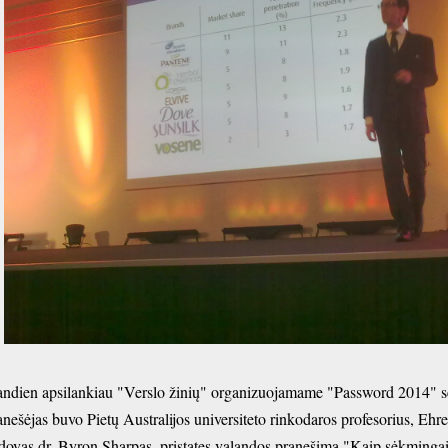
andien apsilankiau "Verslo žinių" organizuojamame "Password 2014" se
anešėjas buvo Pietų Australijos universiteto rinkodaros profesorius, Ehr
dovas dr. Byron Sharpas, pristatęs valandos pranešimą "Kaip sėkmingai