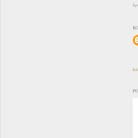
žy
K
RA
PO