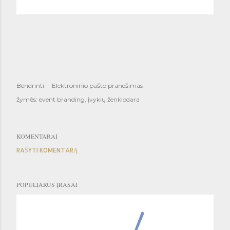
Bendrinti
Elektroninio pašto pranešimas
žymės:
event branding
įvykių ženklodara
KOMENTARAI
RAŠYTI KOMENTARĄ
POPULIARŪS ĮRAŠAI