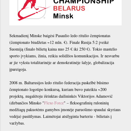
Sekmadienį Minske baigėsi Pasaulio ledo ritulio čempionatas
(čempionato biudžetas ~12 mln. €). Finale Rusija 5:2 įveikė
Suomiją (finalo bilietų kaina nuo 25 € iki 250 €). Tokio mastelio
sporto įvykiams, žinia, reikia solidžios komunikacijos. Ir nesvarbu
ar jie vyksta totalitarinėje ar demokratinėje šalyje, globalizacija
įpareigoja.
2008 m. Baltarusijos ledo ritulio federacija paskelbė būsimo
čempionato logotipo konkursą, kuriam buvo pateikta ~200
projektų, nugalėtoju išrinktas dailininkės Viktorijos Adamovič
(dirbančios Minsko "
Flexo Force
" – fleksografinių ruloninių
medžiagų pakuotėms gamybos įmonėje paruošimo spaudai skyriaus
vedėja) pasiūlymas. Laimėtojai atsilyginta barteriu - bilietais į
varžybas.