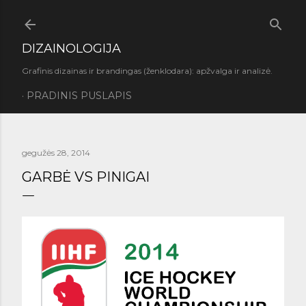
Praleisti ir pereiti prie pagrindinio turinio
DIZAINOLOGIJA
Grafinis dizainas ir brandingas (ženklodara): apžvalga ir analizė.
PRADINIS PUSLAPIS
gegužės 28, 2014
GARBĖ VS PINIGAI