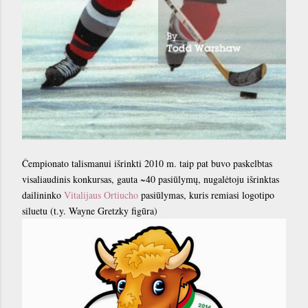
Čempionato talismanui išrinkti 2010 m. taip pat buvo paskelbtas
visaliaudinis konkursas, gauta ~40 pasiūlymų, nugalėtoju išrinktas
dailininko
Vitalijaus Ortiucho
pasiūlymas, kuris remiasi logotipo
siluetu (t.y. Wayne Gretzky figūra)