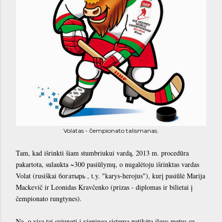
Volatas - čempionato talismanas.
Tam, kad išrinkti šiam stumbriukui vardą, 2013 m. procedūra
pakartota, sulaukta ~300 pasiūlymų, o nugalėtoju išrinktas vardas
Volat (rusiškai богатырь , t.y. "karys-herojus"), kurį pasiūlė Marija
Mackevič ir Leonidas Kravčenko (prizas - diplomas ir bilietai į
čempionato rungtynes).
Na, o visa tai sujungti į vieningą sistemą patikėta ilgus metus su