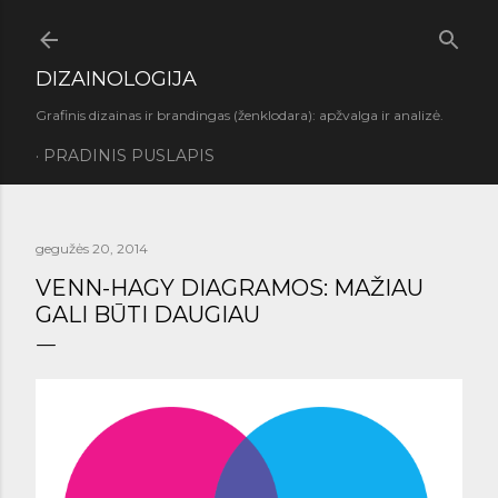
Praleisti ir pereiti prie pagrindinio turinio
DIZAINOLOGIJA
Grafinis dizainas ir brandingas (ženklodara): apžvalga ir analizė.
PRADINIS PUSLAPIS
gegužės 20, 2014
VENN-HAGY DIAGRAMOS: MAŽIAU
GALI BŪTI DAUGIAU