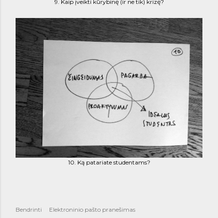
9. Kaip įveikti kūrybinę (ir ne tik) krizę?
10. Ką patariate studentams?
Bendrinti
Elektroninio pašto pranešimas