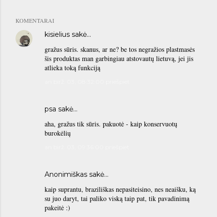
KOMENTARAI
kisielius
sakė…
gražus sūris. skanus, ar ne? be tos negražios plastmasės
šis produktas man garbingiau atstovautų lietuvą, jei jis
atlieka toką funkciją
an birž. 03, 08:32:00 priešpiet
psa
sakė…
aha, gražus tik sūris. pakuotė - kaip konservuotų
burokėlių
an birž. 03, 09:36:00 priešpiet
Anonimiškas sakė…
kaip suprantu, braziliškas nepasiteisino, nes neaišku, ką
su juo daryt, tai paliko viską taip pat, tik pavadinimą
pakeitė :)