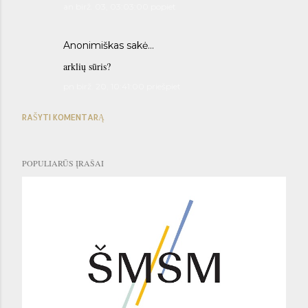
an birž. 03, 03:03:00 popiet
Anonimiškas sakė…
arklių sūris?
pn birž. 20, 10:41:00 priešpiet
RAŠYTI KOMENTARĄ
POPULIARŪS ĮRAŠAI