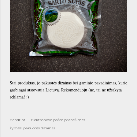
Štai produktas, jo pakuotės dizainas bei gaminio pavadinimas, kurie
garbingai atstovauja Lietuvą. Rekomenduoju (ne, tai ne užsakyta
reklama! :)
Bendrinti
Elektroninio pašto pranešimas
žymės:
pakuotės dizainas