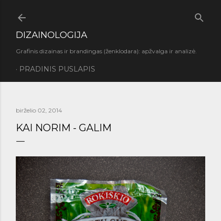
Praleisti ir pereiti prie pagrindinio turinio
DIZAINOLOGIJA
Grafinis dizainas ir brandingas (ženklodara): apžvalga ir analizė.
PRADINIS PUSLAPIS
birželio 02, 2014
KAI NORIM - GALIM