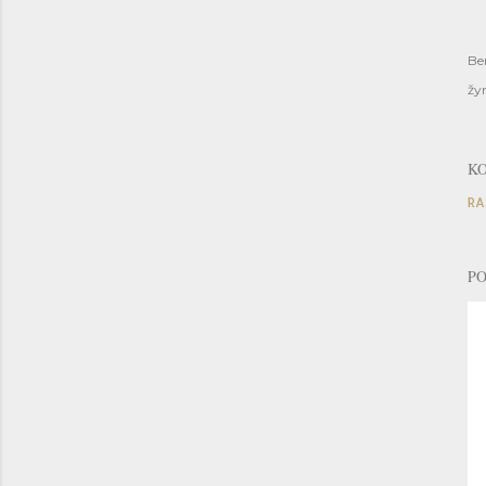
Be
žy
K
RA
PO