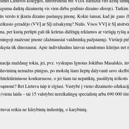
smet Lietuvos kolegijos, universitetai bei VDA išleidžia virš kelių šimtų 
uguma daiktų dizainerių vis vien dirba grafinio dizaino sferoje). Tarkim
tis verslo ir įkuria dizaino paslaugų įmonę. Kokie šansai, kad jie
gaus
(
teikusio geradėjo (VVĮ ar SĮ) užsakymų? Nulis. Visos VVĮ ir SĮ atsitvė
ena, per kurią perlipti gali tik keletas didžiųjų reklamos ar viešųjų ryšių 
imingoji mažesnė įmonė (dažniausiai valdininkų pažįstamų). Viešieji pirk
skęsta tik dinozaurai. Apie individualius laisvai samdomus kūrėjus net ne
tuacija maždaug tokia, jei, pvz. vyskupas Ignotas Jokūbas Masalskis, i
silavinimą nemažus pinigus, po mokslų šiam lieptų dalyvauti savo skel
chitektūriniuose konkursuose, o jei šiam tai nepatiktų, pasiūlytų ieškotis
sąmonė? Bet Lietuva taip ir elgiasi. Vastybė į vieno dizainerio edukaci
t
(viena laida – tai 15 valstybei nereikalingų specialistų arba 690 000 iš
etuvai reikia ne kūrybinių industrijų, o karybinių.