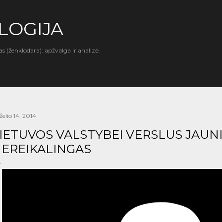
Praleisti ir pereiti prie pagrindinio turinio
LOGIJA
as (ženklodara): apžvalga ir analizė.
želio 14, 2014
IETUVOS VALSTYBEI VERSLUS JAUN
EREIKALINGAS