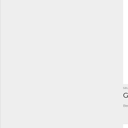
sau
G
Be