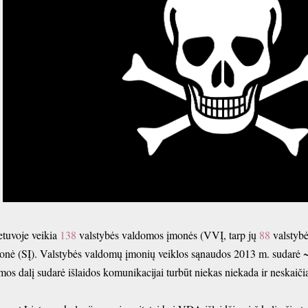
etuvoje veikia
138
valstybės valdomos įmonės (VVĮ, tarp jų
88
valstybė
onė (SĮ). Valstybės valdomų įmonių veiklos sąnaudos 2013 m. sudarė 
mos dalį sudarė išlaidos komunikacijai turbūt niekas niekada ir neskaiči