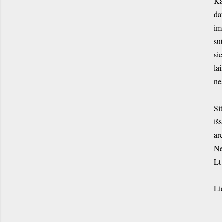
Ka
da
im
su
si
la
ne
Si
iš
ar
Ne
L
Li