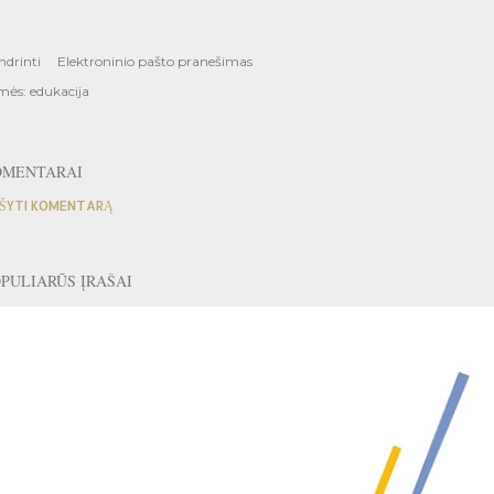
ndrinti
Elektroninio pašto pranešimas
mės:
edukacija
OMENTARAI
ŠYTI KOMENTARĄ
PULIARŪS ĮRAŠAI