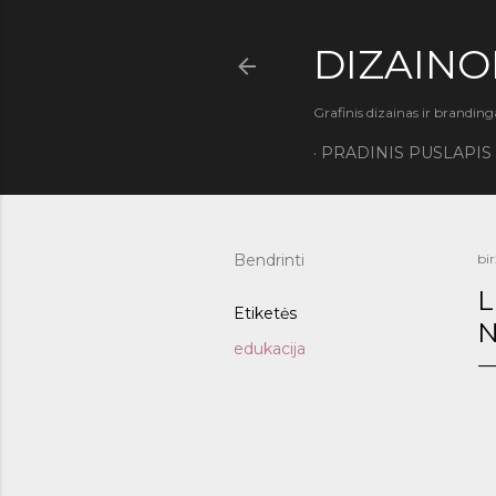
DIZAINO
Grafinis dizainas ir branding
PRADINIS PUSLAPIS
Bendrinti
bir
L
Etiketės
N
edukacija