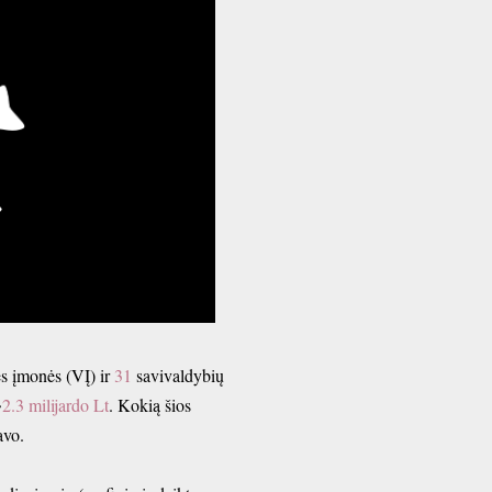
s įmonės (VĮ) ir
31
savivaldybių
~
2.3 milijardo Lt
. Kokią šios
avo.