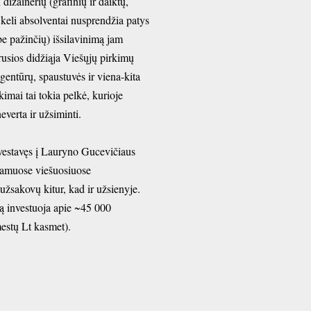
dizainerių (grafinių ir daiktų,
 keli absolventai nusprendžia patys
be pažinčių) išsilavinimą jam
rusios didžiąja Viešųjų pirkimų
agentūrų, spaustuvės ir viena-kita
imai tai tokia pelkė, kurioje
verta ir užsiminti.
nvestavęs į Lauryno Gucevičiaus
biamuose viešuosiuose
 užsakovų kitur, kad ir užsienyje.
ją investuoja apie ~45 000
mestų Lt kasmet).