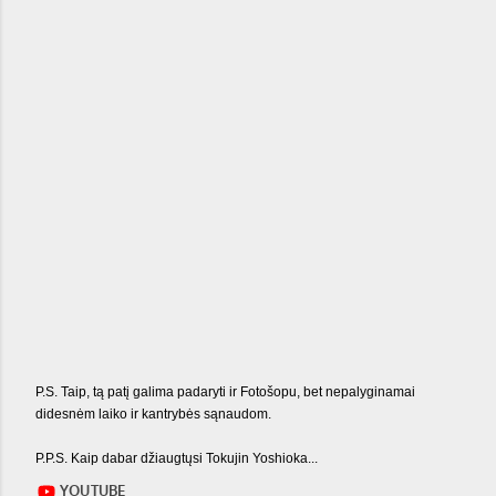
P.S. Taip, tą patį galima padaryti ir Fotošopu, bet nepalyginamai
didesnėm laiko ir kantrybės sąnaudom.
P.P.S. Kaip dabar džiaugtųsi Tokujin Yoshioka...