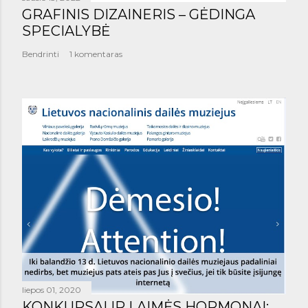
GRAFINIS DIZAINERIS – GĖDINGA
SPECIALYBĖ
Bendrinti
1 komentaras
liepos 01, 2020
KONKURSAI IR LAIMĖS HORMONAI: