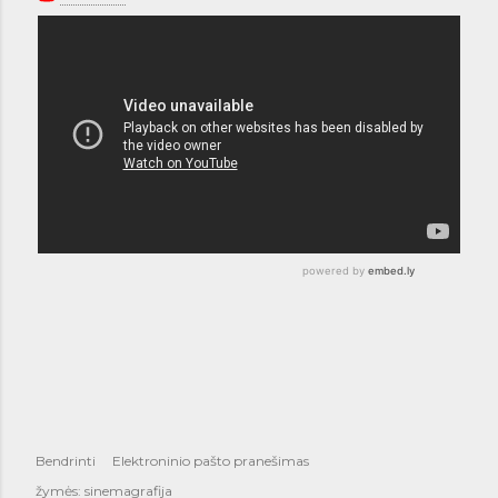
Bendrinti
Elektroninio pašto pranešimas
žymės:
sinemagrafija