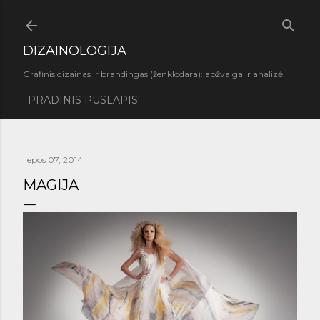
Praleisti ir pereiti prie pagrindinio turinio
DIZAINOLOGIJA
Grafinis dizainas ir brandingas (ženklodara): apžvalga ir analizė.
PRADINIS PUSLAPIS
liepos 07, 2014
MAGIJA