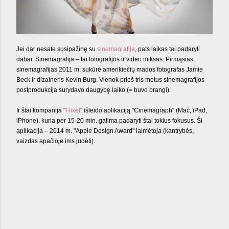
Jei dar nesate susipažinę su
sinemagrafija
, pats laikas tai padaryti
dabar. Sinemagrafija – tai fotografijos ir video miksas. Pirmąsias
sinemagrafijas 2011 m. sukūrė amerikiečių mados fotografas Jamie
Beck ir dizaineris Kevin Burg. Vienok prieš tris metus sinemagrafijos
postprodukcija surydavo daugybę laiko (= buvo brangi).
Ir štai kompanija "
Flixel
" išleido aplikaciją "Cinemagraph" (Mac, iPad,
iPhone), kuria per 15-20 min. galima padaryti štai tokius fokusus. Ši
aplikacija – 2014 m. "Apple Design Award" laimėtoja (kantrybės,
vaizdas apačioje ims judėti).