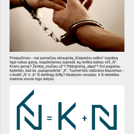
Prisipažinsiu – kai pamačiau atnaujintą „Klaipėdos naftos“ logotipą
ilgai sukau galvą, negalėdamas suprasti, ką reiškia kablys virš „N“.
Krano gervę? Ženklą „mažiau už“? Piktogramą „atgal“? Kol pagaliau
toptelėjo, kad tai „supaprastinta“ „K“. Tuomet kilo natūralus klausimas –
o kodėl „N“ ir „K“ iš skirtingų šriftų? Atsakymo neradau. Ir ši eklektika
matoma visose logo dalyse.