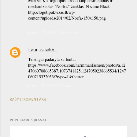
Man šis KN logotipas atrodo kaip abstrahuotas ir
mechanizuotas "Norfos" ženklas. N same Black
http://logotipukvizas.lt/wp-
content/uploads/2014/02/Norfa-150x150.png
pr kov. 27, 01:00:00 priešpiet
Laurius
sakė…
Teisingai padaryta su fontu:
https://www.facebook.com/harmmanfashion/photos/a.12
47060708665387.1073741825.1247059238665534/1247
060715332053/?type=1&theater
pr kov. 27, 09:47:00 popiet
RAŠYTI KOMENTARĄ
POPULIARŪS ĮRAŠAI