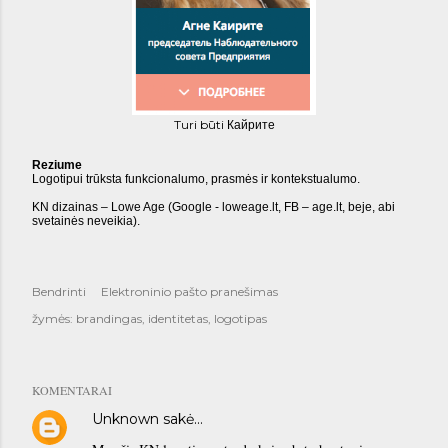
Turi būti
Кайрите
Reziume
Logotipui trūksta funkcionalumo, prasmės ir kontekstualumo.
KN dizainas – Lowe Age (Google - loweage.lt, FB – age.lt, beje, abi
svetainės neveikia).
Bendrinti
Elektroninio pašto pranešimas
žymės:
brandingas
identitetas
logotipas
KOMENTARAI
Unknown
sakė…