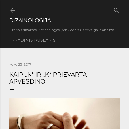
Praleisti ir pereiti prie pagrindinio turinio
DIZAINOLOGIJA
Grafinis dizainas ir brandingas (ženklodara): apžvalga ir analizė.
PRADINIS PUSLAPIS
kovo 25, 2017
KAIP „N“ IR „K“ PRIEVARTA
APVESDINO