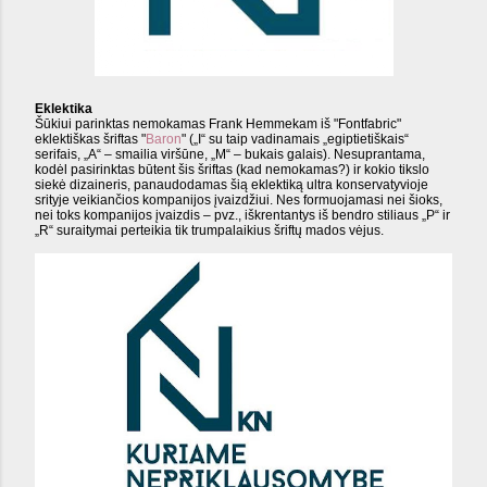
Eklektika
Šūkiui parinktas nemokamas Frank Hemmekam iš "Fontfabric"
eklektiškas šriftas "
Baron
" („I“ su taip vadinamais „egiptietiškais“
serifais, „A“ – smailia viršūne, „M“ – bukais galais). Nesuprantama,
kodėl pasirinktas būtent šis šriftas (kad nemokamas?) ir kokio tikslo
siekė dizaineris, panaudodamas šią eklektiką ultra konservatyvioje
srityje veikiančios kompanijos įvaizdžiui. Nes formuojamasi nei šioks,
nei toks kompanijos įvaizdis – pvz., iškrentantys iš bendro stiliaus „P“ ir
„R“ suraitymai perteikia tik trumpalaikius šriftų mados vėjus.