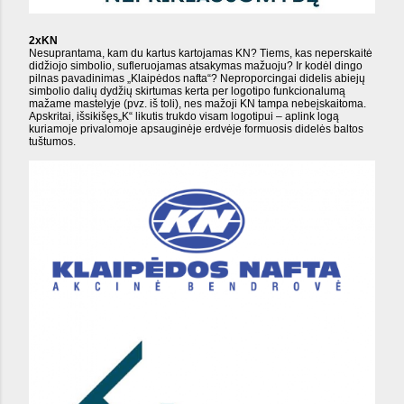
2xKN
Nesuprantama, kam du kartus kartojamas KN? Tiems, kas neperskaitė
didžiojo simbolio, sufleruojamas atsakymas mažuoju? Ir kodėl dingo
pilnas pavadinimas „Klaipėdos nafta“? Neproporcingai didelis abiejų
simbolio dalių dydžių skirtumas kerta per logotipo funkcionalumą
mažame mastelyje (pvz. iš toli), nes mažoji KN tampa nebeįskaitoma.
Apskritai, išsikišęs„K“ likutis trukdo visam logotipui – aplink logą
kuriamoje privalomoje apsauginėje erdvėje formuosis didelės baltos
tuštumos.