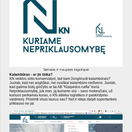
Senasis ir naujasis logotipai
Kalambūras - ar jis tinka?
KN veiklos sritis konservatyvi, tad kam žongliruoti kalambūrais?
Juolab, kad nei angliškai, nei rusiškai kalambūro neišversi. Juolab,
kad galima būtų ginčytis ar tai AB "Klaipėdos nafta" kuria
Nepriklausomybę, juk mes ją kuriame visi – savo mokesčiais, už
kuriuos perkamas kuras, o KN atlieka logistikos ir paskirstymo
vaidmenį. Prisiimti visus laurus sau? Net ir idėja statyti supertankerį
priklauso ne jai.