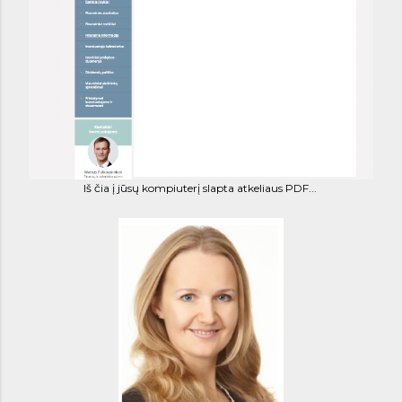
Iš čia į jūsų kompiuterį slapta atkeliaus PDF...