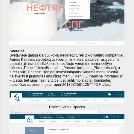
Svetainė
Svetainėje gausu klaidų, kokių nederėtų turėti tokio kalibro kompanijai.
Agnės Kairytės, stebėtojų tarybos pirmininkės, pavardė rusų vertime
pametė „й“ (turi būti Кайрите), rusiškoje versijoje meniu skiltyje
rašoma „Пресс“, lietuviškai tai – „Presas“ (arba net „Pilvo presas“), o
turėtų būti „Пресса“. Ten pat investuotojams skirtame meniu tekstai
neišversti ir prijungtas angliškas meniu. Meniu „Finansinė informacija“
– tuščia, bet jums nežinant, be jūsų sutikimo slapta į kompiuterį
atsiunčiamas „morningstarreport20170325011257“ PDF failas…
vietoje
Пресс
Пресса