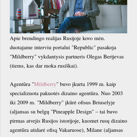
Apie brendingo realijas Rusijoje kovo mėn.
duotajame interviu portalui "Republic" pasakoja
"Mildberry" vykdantysis partneris Olegas Berijevas
(tiems, kas dar moka rusiškai).
Agentūra "
Mildberry
" buvo įkurta 1999 m. kaip
specializuota pakuotės dizaino agentūra. Nuo 2003
iki 2009 m. "Mildberry" įkūrė ofisus Briuselyje
(aljansas su belgų "Pineapple Design" – tai buvo
pirmas atvejis Rusijos istorijoje, kuomet rusų dizaino
agentūra atidarė ofisą Vakaruose), Milane (aljansas