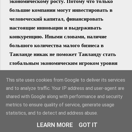
экономическому росту. Потому что только
большие компании могут инвестировать в
человеческий капитал, финансировать
настоящие инновации и выдерживать
конкуренцию. Иными словами, наличие
большого количества малого бизнеса в
Таиланде никак не поможет Таиланду стать
глобальным экономическим игроком уровня
Кореи.
– Конечно, потому что нужны серьезные
This site uses cookies from Google to deliver its services
and to analyze traffic. Your IP address and user-agent are
драйверы, а не те, что у малого бизнеса. У нас в
shared with Google along with performance and security
компании странная ситуация, мы отчасти
metrics to ensure quality of service, generate usage
испорчены Китаем. Мы разрабатываем решение
statistics, and to detect and address abuse.
в Китае, мы нарабатываем опыт, но мы не знаем,
как применить его здесь, потому что он слишком
LEARN MORE
GOT IT