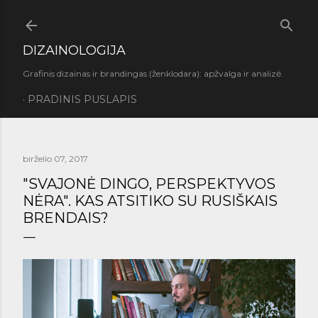
Praleisti ir pereiti prie pagrindinio turinio
DIZAINOLOGIJA
Grafinis dizainas ir brandingas (ženklodara): apžvalga ir analizė.
PRADINIS PUSLAPIS
birželio 07, 2017
"SVAJONĖ DINGO, PERSPEKTYVOS
NĖRA". KAS ATSITIKO SU RUSIŠKAIS
BRENDAIS?