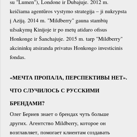
su "Lumen"), Londone ir Dubajuje. 2012 m.
keičiama agentūros vystymo strategija – ji nukrypsta
į Aziją. 2014 m. "Mildberry" gauna stambių
užsakymų Kinijoje ir po metų atidaro ofisus
Honkonge ir Šanchajuje. 2015 m. tarp "Mildberry"
akcininkų atsiranda privatus Honkongo investicinis
fondas.
«МЕЧТА ПРОПАЛА, ПЕРСПЕКТИВЫ НЕТ».
ЧТО СЛУЧИЛОСЬ С РУССКИМИ
БРЕНДАМИ?
Олег Бериев знает о брендах чуть больше
других. Агентство Mildberry, которое он
возглавляет, помогает клиентам создавать