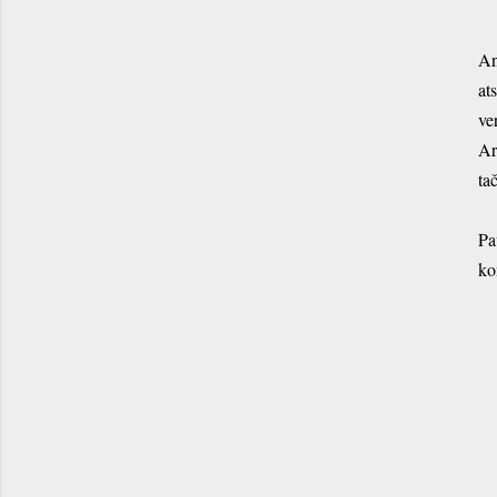
An
at
ve
Ar
ta
Pa
ko