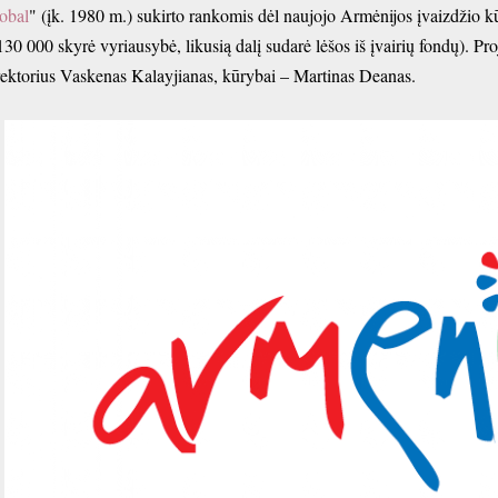
obal
" (įk. 1980 m.) sukirto rankomis dėl naujojo Armėnijos įvaizdžio 
130 000 skyrė vyriausybė, likusią dalį sudarė lėšos iš įvairių fondų). P
rektorius Vaskenas Kalayjianas, kūrybai – Martinas Deanas.