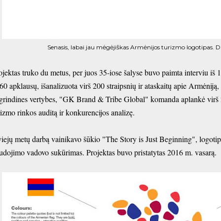
Senasis, labai jau mėgėjiškas Armėnijos turizmo logotipas. D
ojektas truko du metus, per juos 35-iose šalyse buvo paimta interviu iš 1
60 apklausų, išanalizuota virš 200 straipsnių ir ataskaitų apie Armėniją, 
grindines vertybes, "GK Brand & Tribe Global" komanda aplankė virš 
rizmo rinkos auditą ir konkurencijos analizę.
iejų metų darbą vainikavo šūkio "The Story is Just Beginning", logotip
udojimo vadovo sukūrimas. Projektas buvo pristatytas 2016 m. vasarą.