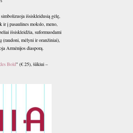
s
mbolizuoja išsiskleidusią gėlę,
tiek ir į pasaulines mokslo, meno,
apeliai išsiskleidžia, suformuodami
 (raudoni, mėlyni ir oranžiniai),
uoja Armėnijos diasporą.
des Bold
" (€ 25), šūkiui –