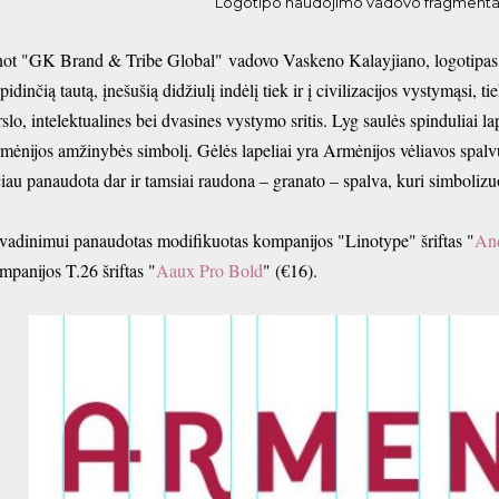
Logotipo naudojimo vadovo fragmenta
ot "GK Brand & Tribe Global" vadovo Vaskeno Kalayjiano, logotipas si
spidinčią tautą, įnešušią didžiulį indėlį tiek ir į civilizacijos vystymąsi, 
rslo, intelektualines bei dvasines vystymo sritis. Lyg saulės spinduliai l
mėnijos amžinybės simbolį. Gėlės lapeliai yra Armėnijos vėliavos spalvų
čiau panaudota dar ir tamsiai raudona – granato – spalva, kuri simboliz
vadinimui panaudotas modifikuotas kompanijos "Linotype" šriftas "
An
mpanijos T.26 šriftas "
Aaux Pro Bold
" (€16).