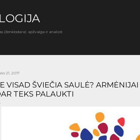
Praleisti ir pereiti prie pagrindinio turinio
LOGIJA
as (ženklodara): apžvalga ir analizė.
lio 21, 2017
E VISAD ŠVIEČIA SAULĖ? ARMĖNIJA
AR TEKS PALAUKTI