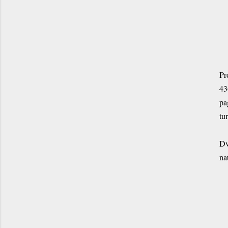
Pr
43
pa
tu
Dv
na