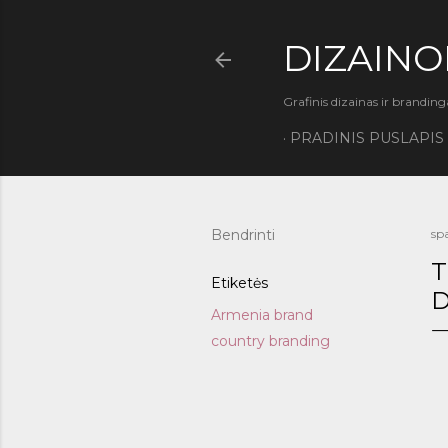
DIZAINO
Grafinis dizainas ir branding
PRADINIS PUSLAPIS
Bendrinti
spa
T
Etiketės
D
Armenia brand
country branding