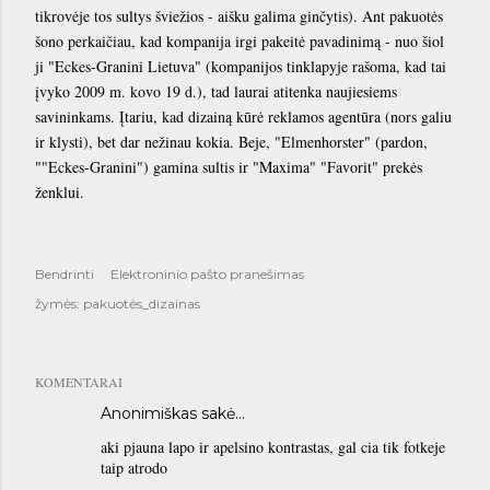
tikrovėje tos sultys šviežios - aišku galima ginčytis). Ant pakuotės
šono perkaičiau, kad kompanija irgi pakeitė pavadinimą - nuo šiol
ji "Eckes-Granini Lietuva" (kompanijos tinklapyje rašoma, kad tai
įvyko 2009 m. kovo 19 d.), tad laurai atitenka naujiesiems
savininkams. Įtariu, kad dizainą kūrė reklamos agentūra (nors galiu
ir klysti), bet dar nežinau kokia. Beje, "Elmenhorster" (pardon,
""Eckes-Granini") gamina sultis ir "Maxima" "Favorit" prekės
ženklui.
Bendrinti
Elektroninio pašto pranešimas
žymės:
pakuotės_dizainas
KOMENTARAI
Anonimiškas sakė…
aki pjauna lapo ir apelsino kontrastas, gal cia tik fotkeje
taip atrodo