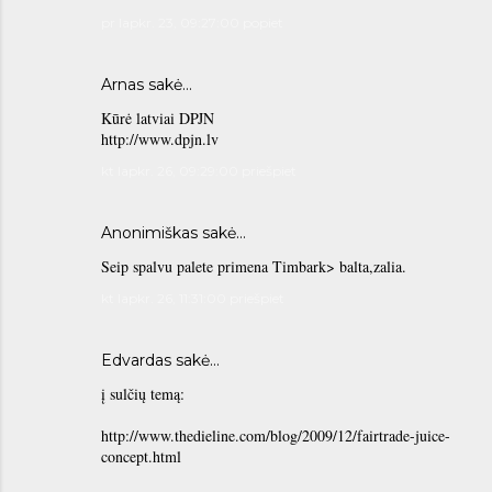
pr lapkr. 23, 09:27:00 popiet
Arnas
sakė…
Kūrė latviai DPJN
http://www.dpjn.lv
kt lapkr. 26, 09:29:00 priešpiet
Anonimiškas sakė…
Seip spalvu palete primena Timbark> balta,zalia.
kt lapkr. 26, 11:31:00 priešpiet
Edvardas
sakė…
į sulčių temą:
http://www.thedieline.com/blog/2009/12/fairtrade-juice-
concept.html