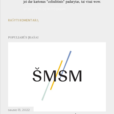
jei dar kartonas "celiulitinis" padarytas, tai visai wow.
an gruod. 15, 05:18:00 popiet
RAŠYTI KOMENTARĄ
POPULIARŪS ĮRAŠAI
sausio 13, 2022