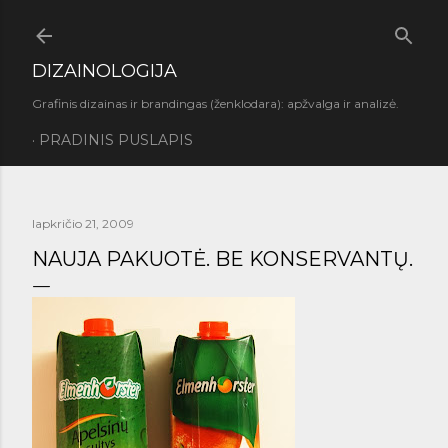
Praleisti ir pereiti prie pagrindinio turinio
DIZAINOLOGIJA
Grafinis dizainas ir brandingas (ženklodara): apžvalga ir analizė.
PRADINIS PUSLAPIS
lapkričio 21, 2009
NAUJA PAKUOTĖ. BE KONSERVANTŲ.