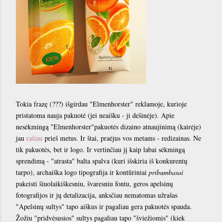
Tokia frazę (???) išgirdau "Elmenhorster" reklamoje, kurioje
pristatoma nauja pakuotė (jei neaišku - ji dešinėje). Apie
nesėkmingą "Elmenhorster"pakuotės dizaino atnaujinimą (kairėje)
jau
rašiau
prieš metus. Ir štai, praėjus vos metams - redizainas. Ne
tik pakuotės, bet ir logo. Ir vertinčiau jį kaip labai sėkmingą
sprendimą - "atrasta" balta spalva (kuri išskiria iš konkurentų
tarpo), archaiška logo tipografija ir kontūriniai
pribumbasai
pakeisti šiuolaikiškesniu, švaresniu fontu, geros apelsinų
fotografijos ir jų detalizacija, anksčiau nematomas užrašas
"Apelsinų sultys" tapo aiškus ir pagaliau gera pakuotės spauda.
Žožiu "pridvėsusios" sultys pagaliau tapo "šviežiomis" (kiek