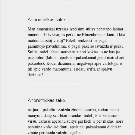
sk lapkr. 22, 11:15:00 popiet
Anonimiškas sakė…
Man asmeniskai uzrasas Apelsinu sultys nepatapo labiau
matomu. Ir is viso, as perku ne Elmenhorster, kam ji kist
matomiaussioj vietoj? Pakeli renkuosi ne pagal
gamintojo pavadinima, o pagal pakelio isvaizda ir perku
Sultis, todel labiau noreciau zinoti kokias, o ne kas jas
pagamino (laimei, apelsinai pakankamai gerai matosi ant
pakuotes). Kodel dizaineriai negalvoja apie vartotoja, o
tik apie vardo matomuma, raidziu srifta ar spalvu
derinius?
pr lapkr. 23, 09:39:00 priešpiet
Anonimiškas sakė…
na jau... pakelio isvaizda zinoma svarbu, taciau mano
manymu daug svarbiau brandas, todel jis ir keliamas i
virsu. uzrasas apelsinu sultys gal kiek ir per mazas, nors
nebutina visko isdidinti, apelsinai pakankamai dideli ir
zinute perduoda vaizdo pagalba