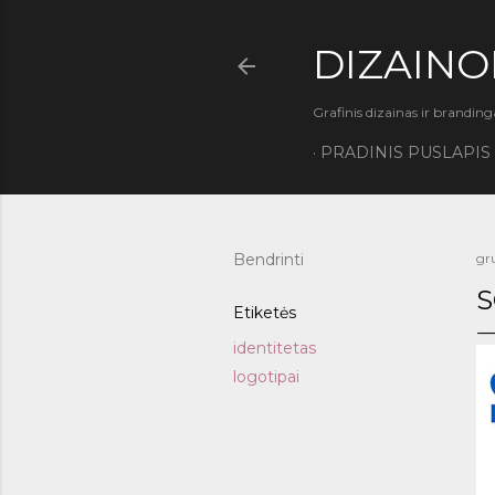
DIZAINO
Grafinis dizainas ir branding
PRADINIS PUSLAPIS
Bendrinti
gr
S
Etiketės
identitetas
logotipai