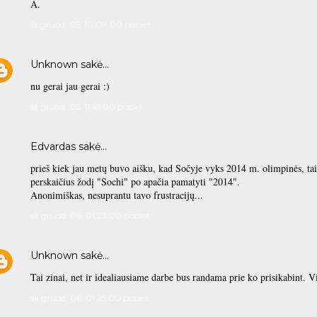
A.
št gruod. 05, 10:08:00 popiet
Unknown
sakė…
nu gerai jau gerai :)
št gruod. 05, 11:41:00 popiet
Edvardas
sakė…
prieš kiek jau metų buvo aišku, kad Sočyje vyks 2014 m. olimpinės, tai 
perskaičius žodį "Sochi" po apačia pamatyti "2014".
Anonimiškas, nesuprantu tavo frustracijų...
sk gruod. 06, 01:23:00 popiet
Unknown
sakė…
Tai zinai, net ir idealiausiame darbe bus randama prie ko prisikabint. 
sk gruod. 06, 01:25:00 popiet