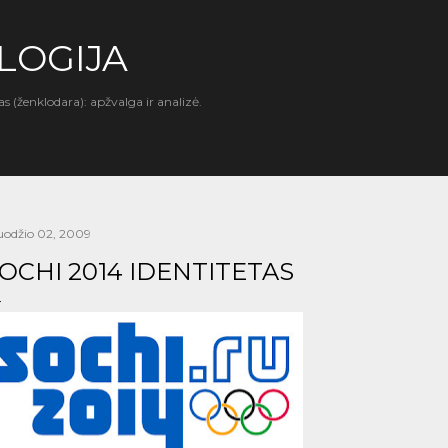
Praleisti ir pereiti prie pagrindinio turinio
LOGIJA
as (ženklodara): apžvalga ir analizė.
uodžio 02, 2009
OCHI 2014 IDENTITETAS