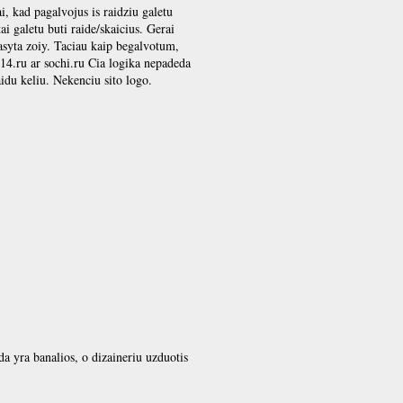
, kad pagalvojus is raidziu galetu
tai galetu buti raide/skaicius. Gerai
asyta zoiy. Taciau kaip begalvotum,
014.ru ar sochi.ru Cia logika nepadeda
aidu keliu. Nekenciu sito logo.
sada yra banalios, o dizaineriu uzduotis