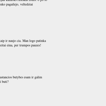
uko pagailejo, veltedziai
kaip ir naujo cia. Man logo patinka
eitai eina, per trumpos pauzes!
mastancios butybes esam ir galim
i buti?