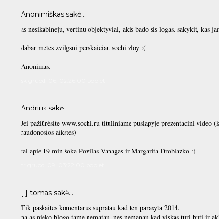
Anonimiškas sakė…
as nesikabineju, vertinu objektyviai, akis bado sis logas. sakykit, kas j
dabar metes zvilgsni perskaiciau sochi zloy :(
Anonimas.
sk gruod. 06, 02:26:00 popiet
Andrius sakė…
Jei pažiūrėsite www.sochi.ru tituliniame puslapyje prezentacini video 
raudonosios aikstes)
tai apie 19 min šoka Povilas Vanagas ir Margarita Drobiazko :)
tr gruod. 09, 03:22:00 popiet
[ ] tomas sakė…
Tik paskaites komentarus supratau kad ten parasyta 2014.
na as nieko blogo tame nematau, nes nemanau kad viskas turi buti ir akl