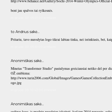
http://www.behance.net/Gallery/Sochi-2014-Winter-Olympics-Official
bent jau spalvos tai ryškesnės.
kt gruod. 03, 09:31:00 priešpiet
to Andrius sakė…
Pritariu, tavo nurodytas logo tikrai labiau tinka, nei isrinktasis, bet,
kt gruod. 03, 09:51:00 priešpiet
Anonimiškas sakė…
Minetas "Transformer Studio" pasiulymas greiciausiai netiko del per did
OŽ emblema:
http://www.turin2006.com/Global/Images/Games/GamesCollectionEmb
ogo.jpg
kt gruod. 03, 10:42:00 priešpiet
Anonimiškas sakė…
sudinas logo. is pradziu negalejau iskaityti, kad ten 2014 parasyta, galv