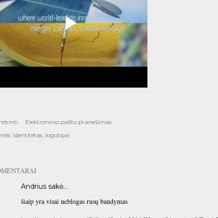
ndrinti
Elektroninio pašto pranešimas
mės:
identitetas
logotipai
OMENTARAI
Andrius sakė…
šiaip yra visai neblogas rusų bandymas