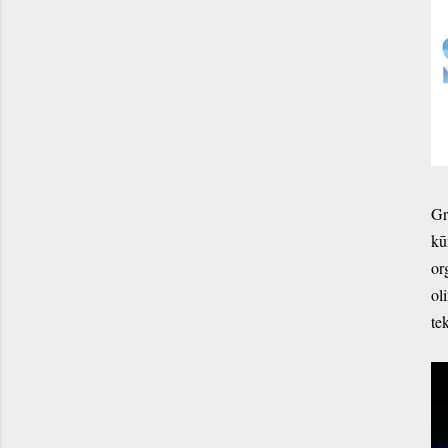
Gr
kū
or
ol
te