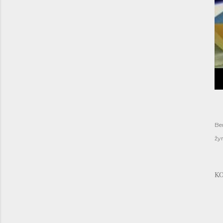
Be
žy
K