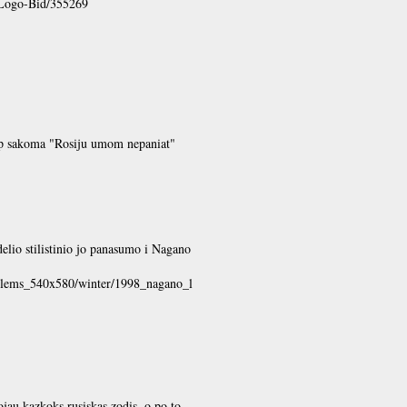
-Logo-Bid/355269
 kaip sakoma "Rosiju umom nepaniat"
elio stilistinio jo panasumo i Nagano
lems_540x580/winter/1998_nagano_l
ojau kazkoks rusiskas zodis. o po to