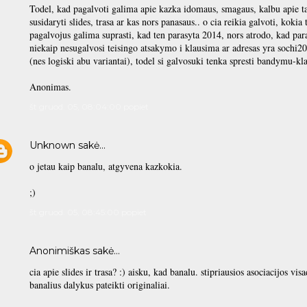
Todel, kad pagalvoti galima apie kazka idomaus, smagaus, kalbu apie tai
susidaryti slides, trasa ar kas nors panasaus.. o cia reikia galvoti, kokia 
pagalvojus galima suprasti, kad ten parasyta 2014, nors atrodo, kad par
niekaip nesugalvosi teisingo atsakymo i klausima ar adresas yra sochi2
(nes logiski abu variantai), todel si galvosuki tenka spresti bandymu-kl
Anonimas.
št gruod. 05, 08:04:00 popiet
Unknown
sakė…
o jetau kaip banalu, atgyvena kazkokia.
;)
št gruod. 05, 08:45:00 popiet
Anonimiškas sakė…
cia apie slides ir trasa? :) aisku, kad banalu. stipriausios asociacijos vi
banalius dalykus pateikti originaliai.