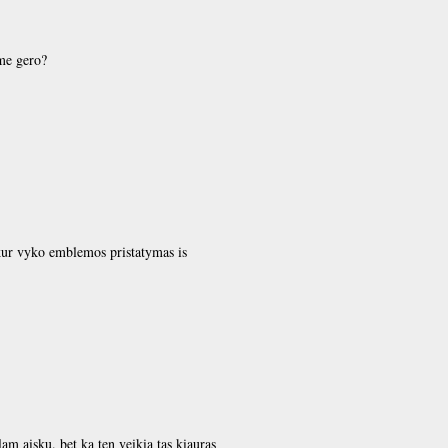
ame gero?
(kur vyko emblemos pristatymas is
am aisku. bet ka ten veikia tas kiauras