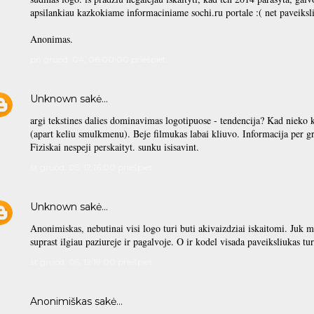
apsilankiau kazkokiame informaciniame sochi.ru portale :( net paveiksli
Anonimas.
pn gruod. 04, 06:00:00 priešpiet
Unknown
sakė…
argi tekstines dalies dominavimas logotipuose - tendencija? Kad nieko 
(apart keliu smulkmenu). Beje filmukas labai kliuvo. Informacija per gr
Fiziskai nespeji perskaityt. sunku isisavint.
št gruod. 05, 12:16:00 priešpiet
Unknown
sakė…
Anonimiskas, nebutinai visi logo turi buti akivaizdziai iskaitomi. Juk 
suprast ilgiau paziureje ir pagalvoje. O ir kodel visada paveiksliukas tur
št gruod. 05, 12:19:00 priešpiet
Anonimiškas sakė…