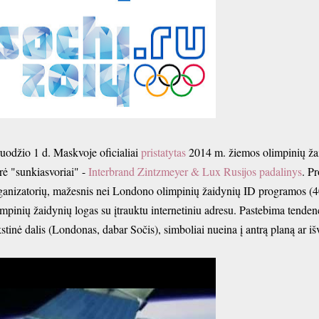
uodžio 1 d. Maskvoje oficialiai
pristatytas
2014 m. žiemos olimpinių žaid
rė "sunkiasvoriai" -
Interbrand Zintzmeyer & Lux Rusijos padalinys
. P
ganizatorių, mažesnis nei Londono olimpinių žaidynių ID programos (4
impinių žaidynių logas su įtrauktu internetiniu adresu. Pastebima tenden
kstinė dalis (Londonas, dabar Sočis), simboliai nueina į antrą planą ar iš