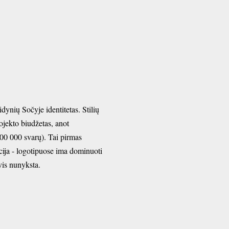
ynių Sočyje identitetas. Stilių
rojekto biudžetas, anot
00 000 svarų). Tai pirmas
cija - logotipuose ima dominuoti
vis nunyksta.